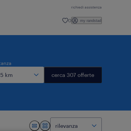
richiedi assistenza
0
my randstad
tanza
cerca 307 offerte