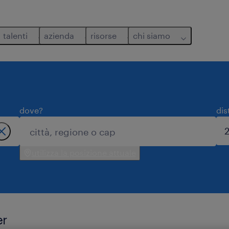
talenti
azienda
risorse
chi siamo
dove?
dis
utilizza la posizione attuale
er