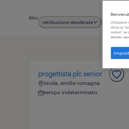
Benvenuto
filtri
:
retribuzione desiderata
località
Utilizziamo i
clicca su "a
cookie"; se d
desideri sap
Impost
progettista plc senior
imola, emilia-romagna
tempo indeterminato