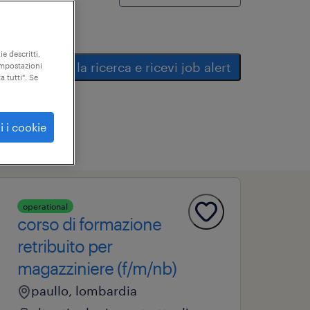
ie descritti,
salva la ricerca e ricevi job alert
"impostazioni
a tutti". Se
i i cookie
operational
corso di formazione
retribuito per
magazziniere (f/m/nb)
paullo, lombardia