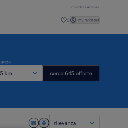
richiedi assistenza
0
my randstad
tanza
cerca 645 offerte