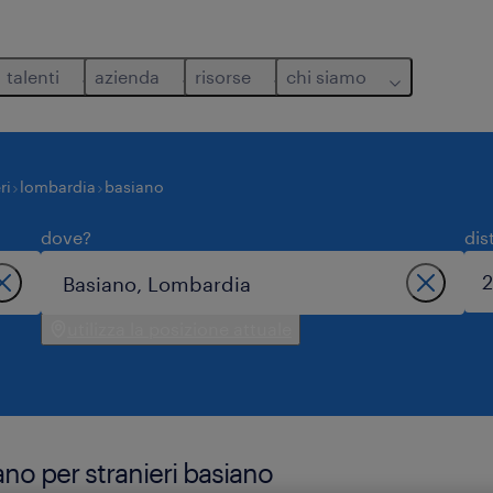
talenti
azienda
risorse
chi siamo
ri
lombardia
basiano
dove?
dis
utilizza la posizione attuale
iano per stranieri basiano