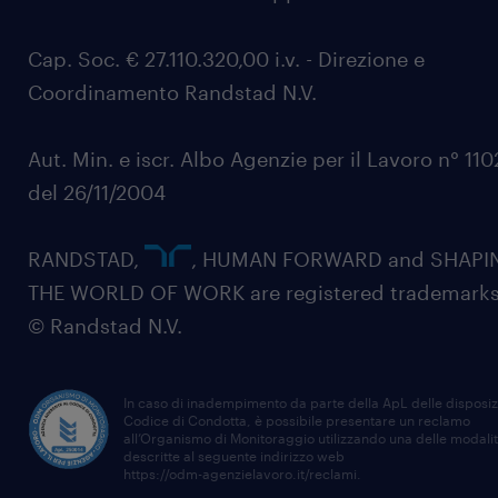
Cap. Soc. € 27.110.320,00 i.v. - Direzione e
Coordinamento Randstad N.V.
Aut. Min. e iscr. Albo Agenzie per il Lavoro n° 11
del 26/11/2004
RANDSTAD,
, HUMAN FORWARD and SHAPI
THE WORLD OF WORK are registered trademarks
© Randstad N.V.
In caso di inadempimento da parte della ApL delle disposiz
Codice di Condotta, è possibile presentare un reclamo
all’Organismo di Monitoraggio utilizzando una delle modali
descritte al seguente indirizzo web
https://odm-agenzielavoro.it/reclami
.