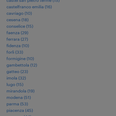
castel san pietro terme
(
15
)
castelfranco emilia
(
16
)
cavriago
(
10
)
cesena
(
18
)
conselice
(
15
)
faenza
(
29
)
ferrara
(
27
)
fidenza
(
10
)
forlì
(
33
)
formigine
(
10
)
gambettola
(
12
)
gatteo
(
23
)
imola
(
32
)
lugo
(
15
)
mirandola
(
19
)
modena
(
51
)
parma
(
53
)
piacenza
(
45
)