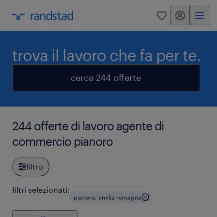
my randstad
0
trova il lavoro che fa per te.
cerca 244 offerte
244 offerte di lavoro agente di
commercio pianoro
filtro
filtri selezionati:
pianoro, emilia romagna