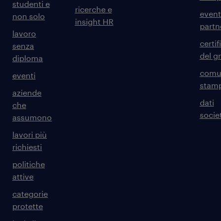
studenti e
ricerche e
event
non solo
insight HR
partn
lavoro
certif
senza
del g
diploma
comun
eventi
stam
aziende
dati
che
societ
assumono
lavori più
richiesti
politiche
attive
categorie
protette