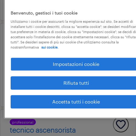
6 agosto 2026
Benvenuto, gestisci i tuoi cookie
Utilizziamo i cookie per assicurarti la migliore esperienza sul sito. Se accetti di
installare tutti i cookie descritti, clicca su "accetta cookie"; se desideri modificar
tue preferenze in materia di cookie, clicca su "impostazioni cookie"; se decidi di
professional
accettare solo l'installazione dei cookie strettamente necessari, clicca su "rifiuta
operatore socio sanitario per
tutti". Se desideri sapere di più sui cookie che utilizziamo consulta la
nostraInformativa
sui cookie.
ospedale (m/f/nb)
bologna, emilia-romagna
Impostazioni cookie
tempo determinato
21.000 € - 25.000 € annuale
Rifiuta tutti
6 agosto 2026
Accetta tutti i cookie
professional
tecnico ascensorista