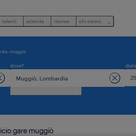
talenti
azienda
risorse
chi siamo
rdia
muggiò
dove?
dist
utilizza la posizione attuale
ficio gare muggiò