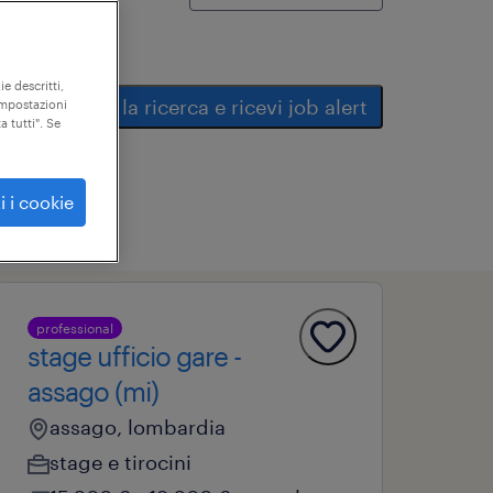
ie descritti,
salva la ricerca e ricevi job alert
"impostazioni
a tutti". Se
i i cookie
professional
stage ufficio gare -
assago (mi)
assago, lombardia
stage e tirocini