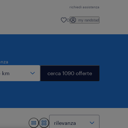
richiedi assistenza
0
my randstad
anza
cerca 1090 offerte