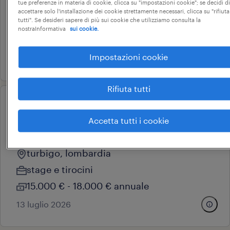
tue preferenze in materia di cookie, clicca su "impostazioni cookie"; se decidi di
busto arsizio, lombardia
accettare solo l'installazione dei cookie strettamente necessari, clicca su "rifiuta
tutti". Se desideri sapere di più sui cookie che utilizziamo consulta la
tempo determinato
nostraInformativa
sui cookie.
9 € - 10 € oraria
Impostazioni cookie
24 marzo 2026
Rifiuta tutti
operational
disegnatore meccanico junior
Accetta tutti i cookie
(m/f/nb)
turbigo, lombardia
stage e tirocini
15.000 € - 18.000 € annuale
13 luglio 2026