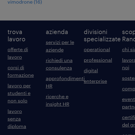
vimodrone
(
16
)
trova
azienda
divisioni
scop
lavoro
specializzate
Ran
servizi per le
offerte di
operational
chi s
aziende
lavoro
professional
lavor
richiedi una
corsi di
noi
consulenza
digital
formazione
sosten
approfondimenti
enterprise
lavoro per
HR
comp
studenti e
ricerche e
event
non solo
insight HR
partn
lavoro
certif
senza
del g
diploma