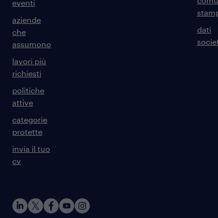
comun
eventi
stam
aziende
dati
che
societ
assumono
lavori più
richiesti
politiche
attive
categorie
protette
invia il tuo
cv