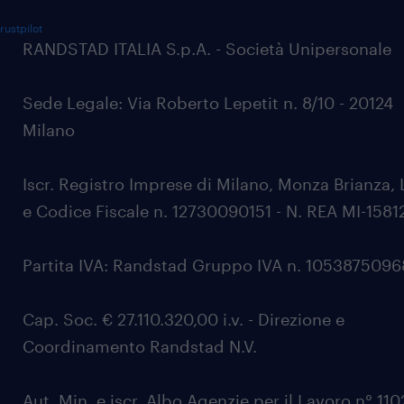
rustpilot
RANDSTAD ITALIA S.p.A. - Società Unipersonale
Sede Legale: Via Roberto Lepetit n. 8/10 - 20124
Milano
Iscr. Registro Imprese di Milano, Monza Brianza, 
e Codice Fiscale n. 12730090151 - N. REA MI-1581
Partita IVA: Randstad Gruppo IVA n. 105387509
Cap. Soc. € 27.110.320,00 i.v. - Direzione e
Coordinamento Randstad N.V.
Aut. Min. e iscr. Albo Agenzie per il Lavoro n° 11