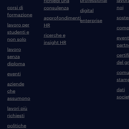
professional
lavor
richiedi una
corsi di
noi
consulenza
digital
formazione
sosten
approfondimenti
enterprise
lavoro per
HR
comp
studenti e
ricerche e
event
non solo
insight HR
partn
lavoro
certif
senza
del g
diploma
comun
eventi
stam
aziende
dati
che
societ
assumono
lavori più
richiesti
politiche