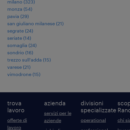
milano
(
323
)
monza
(
54
)
pavia
(
29
)
san giuliano milanese
(
21
)
segrate
(
24
)
seriate
(
14
)
somaglia
(
24
)
sondrio
(
16
)
trezzo sull'adda
(
15
)
varese
(
21
)
vimodrone
(
15
)
trova
azienda
divisioni
scop
lavoro
specializzate
Ran
servizi per le
offerte di
operational
chi s
aziende
lavoro