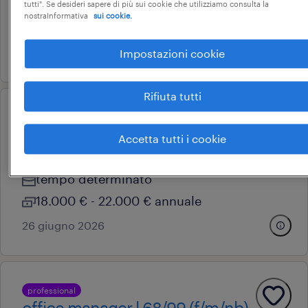
tempo determinato
tutti". Se desideri sapere di più sui cookie che utilizziamo consulta la
nostraInformativa
sui cookie.
34.000 € - 40.000 € annuale
19 giugno 2026
Impostazioni cookie
Rifiuta tutti
operational
addetto pulizie uffici part time
Accetta tutti i cookie
magenta, lombardia
tempo determinato
18.000 € - 22.000 € annuale
26 giugno 2026
professional
office manager l.68/99 (f/m/nb)