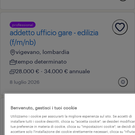
professional
addetto ufficio gare - edilizia
(f/m/nb)
vigevano, lombardia
tempo determinato
28.000 € - 34.000 € annuale
8 luglio 2026
Benvenuto, gestisci i tuoi cookie
professional
impiegato ufficio gare
Utilizziamo i cookie per assicurarti la migliore esperienza sul sito. Se accetti di
installare tutti i cookie descritti, clicca su "accetta cookie"; se desideri modificar
tue preferenze in materia di cookie, clicca su "impostazioni cookie"; se decidi di
cinisello balsamo, lombardia
accettare solo l'installazione dei cookie strettamente necessari, clicca su "rifiuta