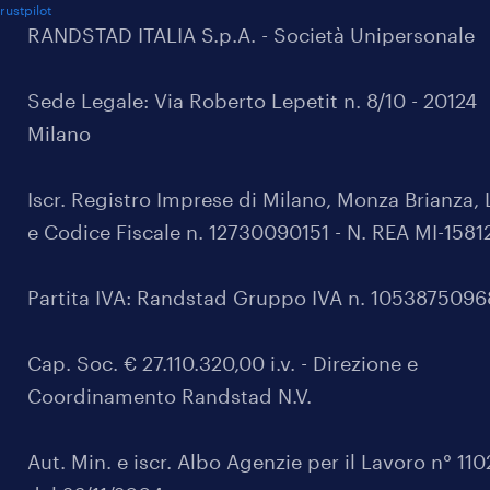
rustpilot
RANDSTAD ITALIA S.p.A. - Società Unipersonale
Sede Legale: Via Roberto Lepetit n. 8/10 - 20124
Milano
Iscr. Registro Imprese di Milano, Monza Brianza, 
e Codice Fiscale n. 12730090151 - N. REA MI-1581
Partita IVA: Randstad Gruppo IVA n. 105387509
Cap. Soc. € 27.110.320,00 i.v. - Direzione e
Coordinamento Randstad N.V.
Aut. Min. e iscr. Albo Agenzie per il Lavoro n° 11