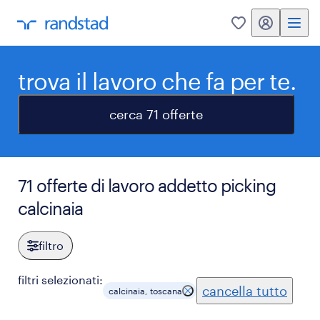
my randstad
0
trova il lavoro che fa per te.
cerca 71 offerte
71 offerte di lavoro addetto picking
calcinaia
filtro
filtri selezionati:
cancella tutto
calcinaia, toscana