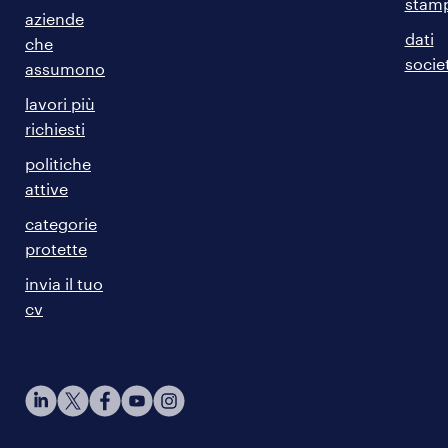
stam
aziende
dati
che
societ
assumono
lavori più
richiesti
politiche
attive
categorie
protette
invia il tuo
cv