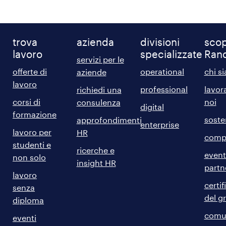
trova
azienda
divisioni
scop
lavoro
specializzate
Ran
servizi per le
offerte di
operational
chi s
aziende
lavoro
professional
lavor
richiedi una
corsi di
noi
consulenza
digital
formazione
sosten
approfondimenti
enterprise
lavoro per
HR
comp
studenti e
ricerche e
event
non solo
insight HR
partn
lavoro
certif
senza
del g
diploma
comun
eventi