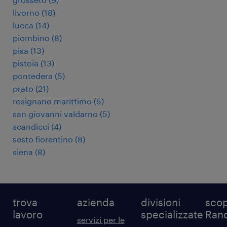
livorno
(
18
)
lucca
(
14
)
piombino
(
8
)
pisa
(
13
)
pistoia
(
13
)
pontedera
(
5
)
prato
(
21
)
rosignano marittimo
(
5
)
san giovanni valdarno
(
5
)
scandicci
(
4
)
sesto fiorentino
(
8
)
siena
(
8
)
trova
azienda
divisioni
scop
lavoro
specializzate
Ran
servizi per le