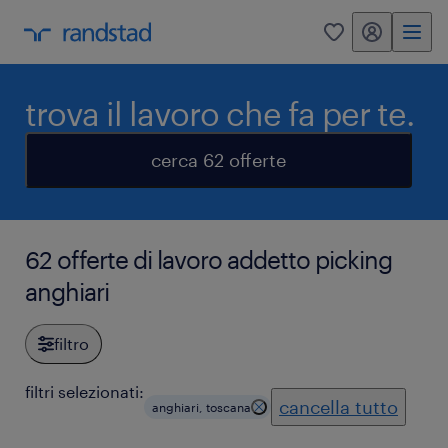
my randstad
0
trova il lavoro che fa per te.
cerca 62 offerte
62 offerte di lavoro addetto picking
anghiari
filtro
filtri selezionati:
cancella tutto
anghiari, toscana