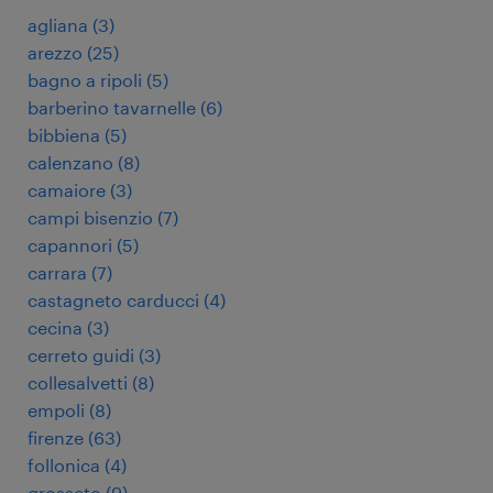
agliana
(
3
)
arezzo
(
25
)
bagno a ripoli
(
5
)
barberino tavarnelle
(
6
)
bibbiena
(
5
)
calenzano
(
8
)
camaiore
(
3
)
campi bisenzio
(
7
)
capannori
(
5
)
carrara
(
7
)
castagneto carducci
(
4
)
cecina
(
3
)
cerreto guidi
(
3
)
collesalvetti
(
8
)
empoli
(
8
)
firenze
(
63
)
follonica
(
4
)
grosseto
(
9
)