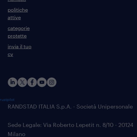
politiche
attive
categorie
protette
invia il tuo
cv
rustpilot
RANDSTAD ITALIA S.p.A. - Società Unipersonale
Sede Legale: Via Roberto Lepetit n. 8/10 - 20124
Milano