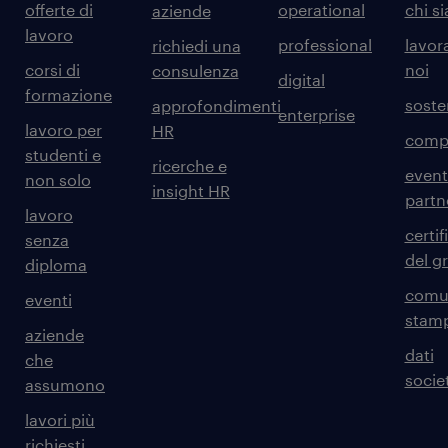
offerte di
operational
chi s
aziende
lavoro
professional
lavor
richiedi una
corsi di
noi
consulenza
digital
formazione
sosten
approfondimenti
enterprise
lavoro per
HR
comp
studenti e
ricerche e
event
non solo
insight HR
partn
lavoro
certif
senza
del g
diploma
comun
eventi
stam
aziende
dati
che
societ
assumono
lavori più
richiesti