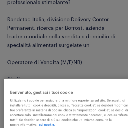
professionale stimolante?
Randstad Italia, divisione Delivery Center
Permanent, ricerca per Bofrost, azienda
leader mondiale nella vendita a domicilio di
specialità alimentari surgelate un
Operatore di Vendita (M/F/NB)
Si offre
Benvenuto, gestisci i tuoi cookie
Utilizziamo i cookie per assicurarti la migliore esperienza sul sito. Se accetti di
installare tutti i cookie descritti, clicca su "accetta cookie"; se desideri modificar
tue preferenze in materia di cookie, clicca su "impostazioni cookie"; se decidi di
Contratto da dipendente: Inserimento con
accettare solo l'installazione dei cookie strettamente necessari, clicca su "rifiuta
tutti". Se desideri sapere di più sui cookie che utilizziamo consulta la
CCNL Terziario Distribuzione e Servizi
nostraInformativa
sui cookie.