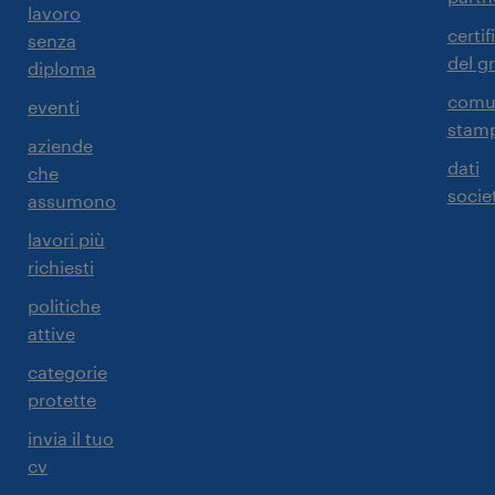
lavoro
certif
senza
del g
diploma
comun
eventi
stam
aziende
dati
che
societ
assumono
lavori più
richiesti
politiche
attive
categorie
protette
invia il tuo
cv