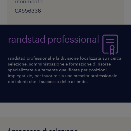
riferimento
Sei una persona con spiccate doti commerciali e ti
con il portafoglio attivo (fidelizzazione).
CX556338
piace il contatto con il pubblico? Candidati ora!
randstad professional
La ricerca è rivolta ai candidati ambosessi
(L.903/77). Ti preghiamo di leggere l'informativa
randstad professional è la divisione focalizzata su ricerca,
sulla privacy Randstad
selezione, somministrazione e formazione di risorse
(https://www.randstad.it/privacy/) ai sensi dell'art.
specializzate e altamente qualificate per posizioni
13 del Regolamento (UE) 2016/679 sulla protezione
impiegatizie, per favorire sia una crescita professionale
dei dati (GDPR).
dei talenti che il successo delle aziende.