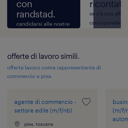
con
ricontatt
randstad.
se c'è una effet
corrispondenza 
candidarsi alle nostre
ruolo per il qual
offerte di lavoro è
candidi, ti
semplice. dopo aver
contatteremo p
ricevuto la tua
offerte di lavoro simili.
scambio inizial
candidatura, la
offerte lavoro come rappresentante di
informazioni e 
verificheremo per
commercio a pisa
fissare il primo
capire se è in linea
colloquio.
con la posizione e con
l'azienda.
agente di commercio -
busin
settore edile (m/f/nb)
(m/f/
autom
pisa, toscana