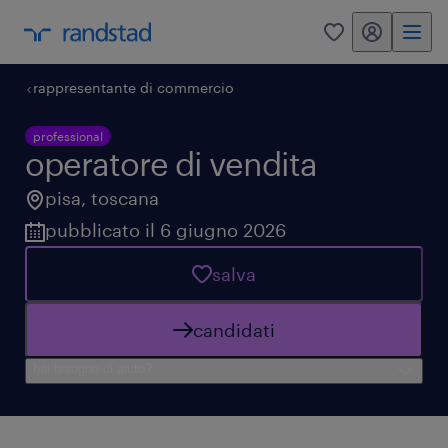
my randstad
0
rappresentante di commercio
professional
operatore di vendita
pisa
,
toscana
pubblicato il 6 giugno 2026
salva
candidati
hai bisogno di aiuto?