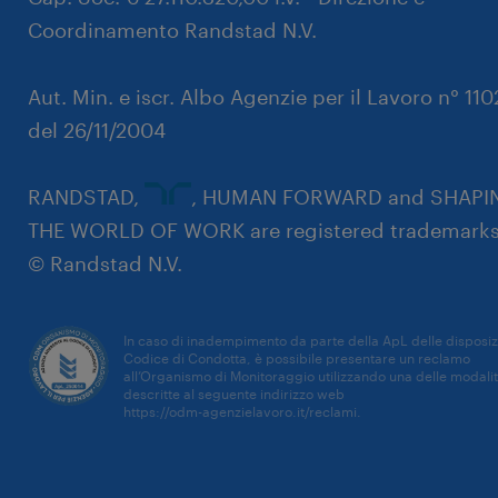
Coordinamento Randstad N.V.
Aut. Min. e iscr. Albo Agenzie per il Lavoro n° 11
del 26/11/2004
RANDSTAD,
, HUMAN FORWARD and SHAPI
THE WORLD OF WORK are registered trademarks
© Randstad N.V.
In caso di inadempimento da parte della ApL delle disposiz
Codice di Condotta, è possibile presentare un reclamo
all’Organismo di Monitoraggio utilizzando una delle modali
descritte al seguente indirizzo web
https://odm-agenzielavoro.it/reclami
.