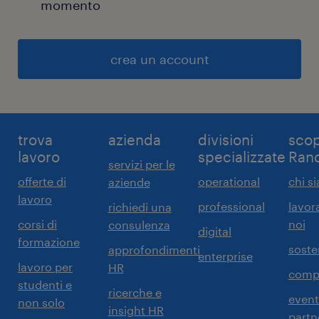
momento
crea un account
trova
azienda
divisioni
scop
lavoro
specializzate
Ran
servizi per le
offerte di
operational
chi s
aziende
lavoro
professional
lavor
richiedi una
corsi di
noi
consulenza
digital
formazione
sosten
approfondimenti
enterprise
lavoro per
HR
comp
studenti e
ricerche e
event
non solo
insight HR
partn