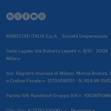
rustpilot
RANDSTAD ITALIA S.p.A. - Società Unipersonale
Sede Legale: Via Roberto Lepetit n. 8/10 - 20124
Milano
Iscr. Registro Imprese di Milano, Monza Brianza, 
e Codice Fiscale n. 12730090151 - N. REA MI-1581
Partita IVA: Randstad Gruppo IVA n. 105387509
Cap. Soc. € 27.110.320,00 i.v. - Direzione e