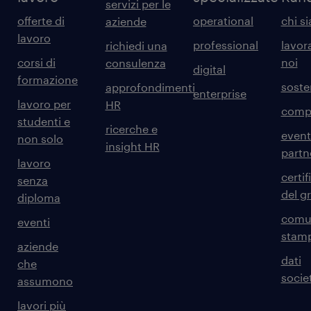
servizi per le
offerte di
operational
chi s
aziende
lavoro
professional
lavor
richiedi una
corsi di
noi
consulenza
digital
formazione
sosten
approfondimenti
enterprise
lavoro per
HR
comp
studenti e
ricerche e
event
non solo
insight HR
partn
lavoro
certif
senza
del g
diploma
comun
eventi
stam
aziende
dati
che
societ
assumono
lavori più