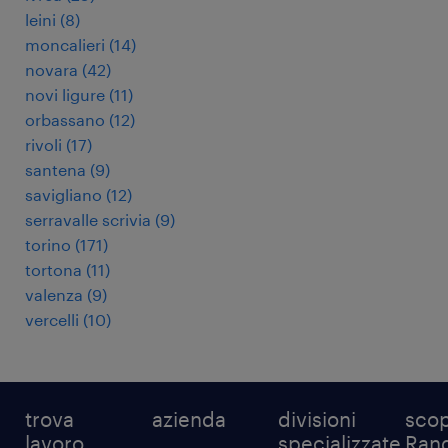
leini
(
8
)
moncalieri
(
14
)
novara
(
42
)
novi ligure
(
11
)
orbassano
(
12
)
rivoli
(
17
)
santena
(
9
)
savigliano
(
12
)
serravalle scrivia
(
9
)
torino
(
171
)
tortona
(
11
)
valenza
(
9
)
vercelli
(
10
)
trova
azienda
divisioni
scop
lavoro
specializzate
Ran