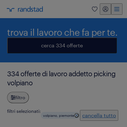
my randstad
0
trova il lavoro che fa per te.
cerca 334 offerte
334 offerte di lavoro addetto picking
volpiano
filtro
filtri selezionati:
cancella tutto
volpiano, piemonte