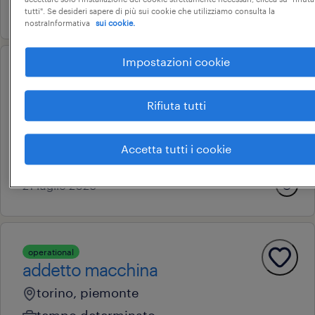
13 luglio 2026
tutti". Se desideri sapere di più sui cookie che utilizziamo consulta la
nostraInformativa
sui cookie.
Impostazioni cookie
operational
addetto alle presse
Rifiuta tutti
rondissone, piemonte
tempo determinato
Accetta tutti i cookie
18.000 € - 22.000 € annuale
21 luglio 2026
operational
addetto macchina
torino, piemonte