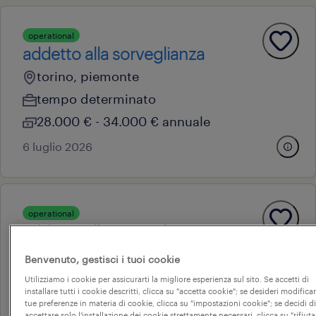
operational
addetto alla sorveglianza
torino, piemonte
tempo determinato
28.000 € - 34.000 € annuale
6 luglio 2026
operational
addetto alla sorveglianza
torino, piemonte
Benvenuto, gestisci i tuoi cookie
tempo determinato
Utilizziamo i cookie per assicurarti la migliore esperienza sul sito. Se accetti di
installare tutti i cookie descritti, clicca su "accetta cookie"; se desideri modificar
28.000 € - 34.000 € annuale
tue preferenze in materia di cookie, clicca su "impostazioni cookie"; se decidi di
accettare solo l'installazione dei cookie strettamente necessari, clicca su "rifiuta