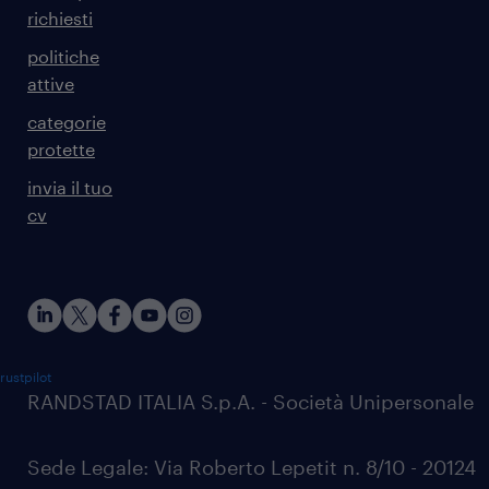
richiesti
politiche
attive
categorie
protette
invia il tuo
cv
rustpilot
RANDSTAD ITALIA S.p.A. - Società Unipersonale
Sede Legale: Via Roberto Lepetit n. 8/10 - 20124