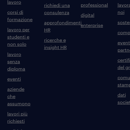
lavoro
professional
lavor
richiedi una
corsi di
noi
consulenza
digital
formazione
sosten
approfondimenti
enterprise
lavoro per
HR
comp
studenti e
ricerche e
event
non solo
insight HR
partn
lavoro
certif
senza
del g
diploma
comun
eventi
stam
aziende
dati
che
societ
assumono
lavori più
richiesti