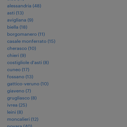
alessandria
(
48
)
asti
(
13
)
avigliana
(
9
)
biella
(
18
)
borgomanero
(
11
)
casale monferrato
(
15
)
cherasco
(
10
)
chieri
(
9
)
costigliole d'asti
(
8
)
cuneo
(
17
)
fossano
(
13
)
gattico-veruno
(
10
)
giaveno
(
7
)
grugliasco
(
8
)
ivrea
(
25
)
leini
(
8
)
moncalieri
(
12
)
novara
(
40
)