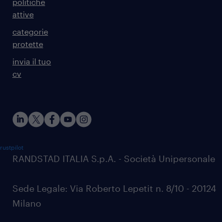
politiche
attive
categorie
protette
invia il tuo
cv
rustpilot
RANDSTAD ITALIA S.p.A. - Società Unipersonale
Sede Legale: Via Roberto Lepetit n. 8/10 - 20124
Milano