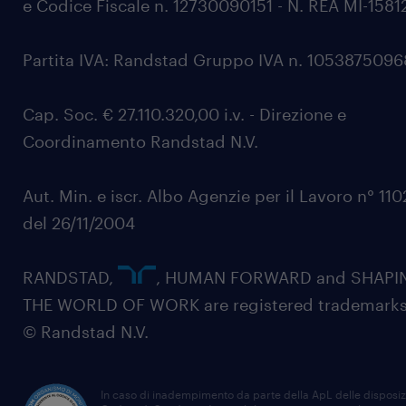
e Codice Fiscale n. 12730090151 - N. REA MI-1581
Partita IVA: Randstad Gruppo IVA n. 105387509
Cap. Soc. € 27.110.320,00 i.v. - Direzione e
Coordinamento Randstad N.V.
Aut. Min. e iscr. Albo Agenzie per il Lavoro n° 11
del 26/11/2004
RANDSTAD,
, HUMAN FORWARD and SHAPI
THE WORLD OF WORK are registered trademarks
© Randstad N.V.
In caso di inadempimento da parte della ApL delle disposiz