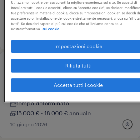
Utilizziamo i cookie per assicurarti la migliore esperienza sul sito. Se accetti di
varallo pombia, piemonte
installare tutti i cookie descritti, clicca su "accetta cookie"; se desideri modificar
tempo determinato
tue preferenze in materia di cookie, clicca su "impostazioni cookie"; se decidi di
accettare solo l'installazione dei cookie strettamente necessari, clicca su "rifiuta
22.000 € - 28.000 € annuale
tutti". Se desideri sapere di più sui cookie che utilizziamo consulta la
nostraInformativa
sui cookie.
23 giugno 2026
Impostazioni cookie
Rifiuta tutti
operational
addetta vendite / cassiere part
time
Accetta tutti i cookie
varallo, piemonte
tempo determinato
15.000 € - 18.000 € annuale
10 giugno 2026