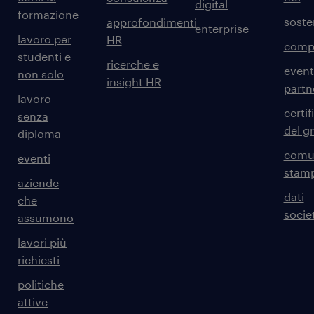
digital
formazione
sosten
approfondimenti
enterprise
lavoro per
HR
comp
studenti e
ricerche e
event
non solo
insight HR
partn
lavoro
certif
senza
del g
diploma
comun
eventi
stam
aziende
dati
che
societ
assumono
lavori più
richiesti
politiche
attive