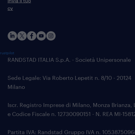
invia il tuo
cv
rustpilot
RANDSTAD ITALIA S.p.A. - Società Unipersonale
Sede Legale: Via Roberto Lepetit n. 8/10 - 20124
Milano
Iscr. Registro Imprese di Milano, Monza Brianza, 
e Codice Fiscale n. 12730090151 - N. REA MI-1581
Partita IVA: Randstad Gruppo IVA n. 105387509