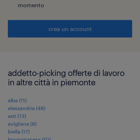
momento
crea un account
addetto-picking offerte di lavoro
in altre città in piemonte
alba
(
11
)
alessandria
(
48
)
asti
(
13
)
avigliana
(
8
)
biella
(
17
)
borgomanero
(
10
)