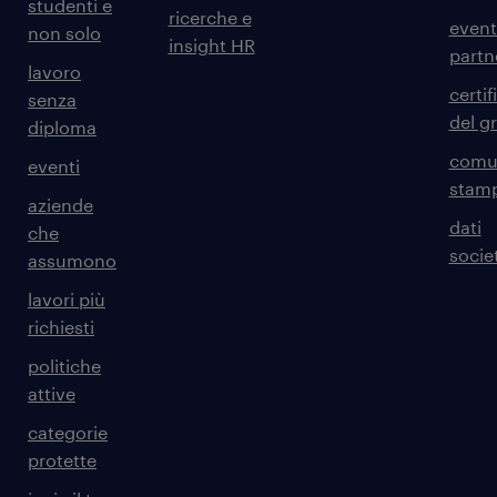
studenti e
ricerche e
event
non solo
insight HR
partn
lavoro
certif
senza
del g
diploma
comun
eventi
stam
aziende
dati
che
societ
assumono
lavori più
richiesti
politiche
attive
categorie
protette