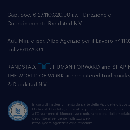
Cap. Soc. € 27.110.320,00 i.v. - Direzione e
Coordinamento Randstad N.V.
Aut. Min. e iscr. Albo Agenzie per il Lavoro n° 11
del 26/11/2004
RANDSTAD,
, HUMAN FORWARD and SHAPI
THE WORLD OF WORK are registered trademarks
© Randstad N.V.
In caso di inadempimento da parte della ApL delle disposiz
Codice di Condotta, è possibile presentare un reclamo
all’Organismo di Monitoraggio utilizzando una delle modali
descritte al seguente indirizzo web
https://odm-agenzielavoro.it/reclami
.