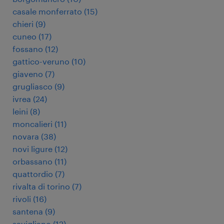
casale monferrato
(
15
)
chieri
(
9
)
cuneo
(
17
)
fossano
(
12
)
gattico-veruno
(
10
)
giaveno
(
7
)
grugliasco
(
9
)
ivrea
(
24
)
leini
(
8
)
moncalieri
(
11
)
novara
(
38
)
novi ligure
(
12
)
orbassano
(
11
)
quattordio
(
7
)
rivalta di torino
(
7
)
rivoli
(
16
)
santena
(
9
)
savigliano
(
12
)