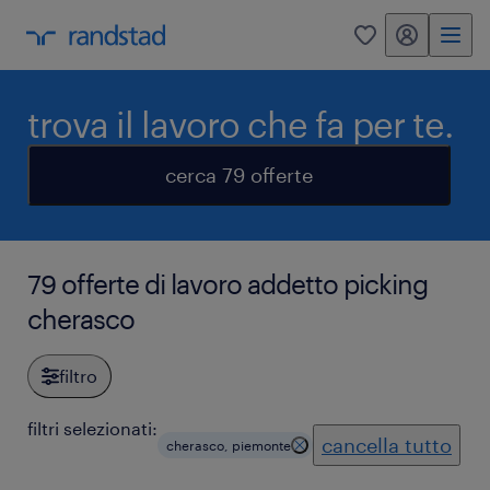
my randstad
0
trova il lavoro che fa per te.
cerca 79 offerte
79 offerte di lavoro addetto picking
cherasco
filtro
filtri selezionati:
cancella tutto
cherasco, piemonte