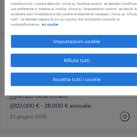
installare tutti i cookie descritti, clicca su "accetta cookie"; se desideri modificar
11 € - 13 € oraria
tue preferenze in materia di cookie, clicca su "impostazioni cookie"; se decidi di
accettare solo l'installazione dei cookie strettamente necessari, clicca su "rifiuta
20 luglio 2026
tutti". Se desideri sapere di più sui cookie che utilizziamo consulta la
nostraInformativa
sui cookie.
Impostazioni cookie
operational
operatore addetto al
Rifiuta tutti
confezionamento categoria
protetta(f/m/nb)
Accetta tutti i cookie
serralunga d'alba, piemonte
tempo determinato
22.000 € - 28.000 € annuale
23 giugno 2026