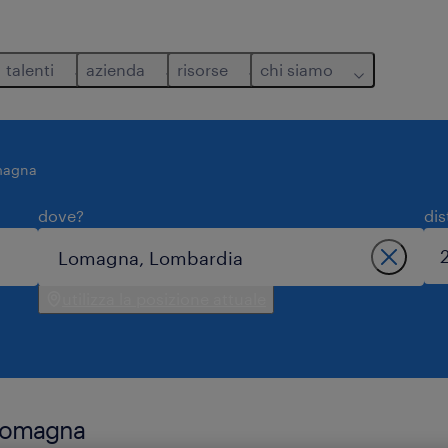
talenti
azienda
risorse
chi siamo
magna
dove?
dis
utilizza la posizione attuale
 lomagna