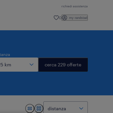
richiedi assistenza
0
my randstad
tanza
cerca 229 offerte