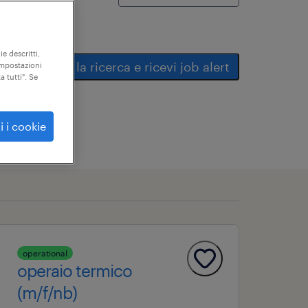
ie descritti,
salva la ricerca e ricevi job alert
"impostazioni
a tutti". Se
i i cookie
operational
operaio termico
(m/f/nb)