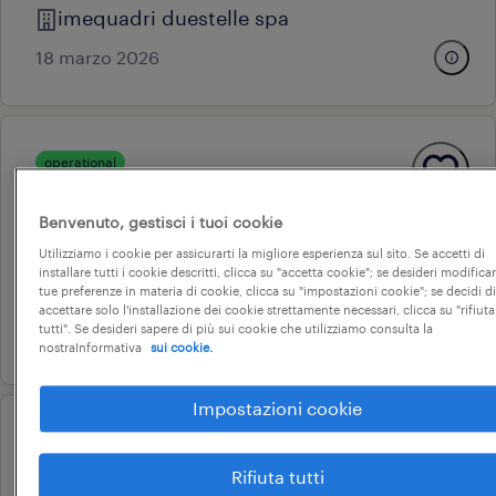
imequadri duestelle spa
18 marzo 2026
operational
carpentiere
Benvenuto, gestisci i tuoi cookie
presezzo, lombardia
Utilizziamo i cookie per assicurarti la migliore esperienza sul sito. Se accetti di
tempo determinato
installare tutti i cookie descritti, clicca su "accetta cookie"; se desideri modificar
tue preferenze in materia di cookie, clicca su "impostazioni cookie"; se decidi di
22.000 € - 28.000 € annuale
accettare solo l'installazione dei cookie strettamente necessari, clicca su "rifiuta
tutti". Se desideri sapere di più sui cookie che utilizziamo consulta la
15 luglio 2026
nostraInformativa
sui cookie.
Impostazioni cookie
operational
carpentiere (m/f/nb)
Rifiuta tutti