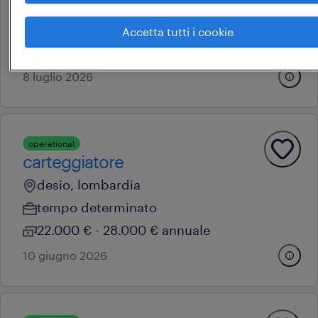
villa d'adda, lombardia
tempo determinato
Accetta tutti i cookie
22.000 € - 28.000 € annuale
8 luglio 2026
operational
carteggiatore
desio, lombardia
tempo determinato
22.000 € - 28.000 € annuale
10 giugno 2026