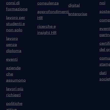
corsi di
noi
consulenza
digital
formazione
sosten
approfondimenti
enterprise
lavoro per
HR
comp
studenti e
ricerche e
event
non solo
insight HR
partn
lavoro
certif
senza
del g
diploma
comun
eventi
stam
aziende
dati
che
societ
assumono
lavori più
richiesti
politiche
attive