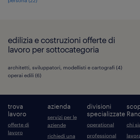
persona
(
22
)
edilizia e costruzioni offerte di
lavoro per sottocategoria
architetti, sviluppatori, modellisti e cartografi
(
4
)
operai edili
(
6
)
trova
azienda
divisioni
scop
lavoro
specializzate
Ran
servizi per le
offerte di
operational
chi s
aziende
lavoro
professional
lavor
richiedi una