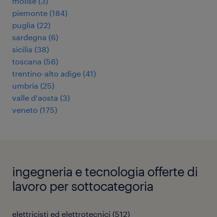
molise
(
3
)
piemonte
(
184
)
puglia
(
22
)
sardegna
(
6
)
sicilia
(
38
)
toscana
(
56
)
trentino-alto adige
(
41
)
umbria
(
25
)
valle d'aosta
(
3
)
veneto
(
175
)
ingegneria e tecnologia offerte di
lavoro per sottocategoria
elettricisti ed elettrotecnici
(
512
)