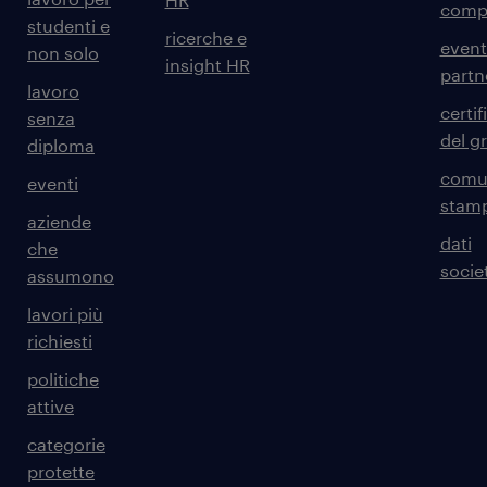
comp
studenti e
ricerche e
event
non solo
insight HR
partn
lavoro
certif
senza
del g
diploma
comun
eventi
stam
aziende
dati
che
societ
assumono
lavori più
richiesti
politiche
attive
categorie
protette