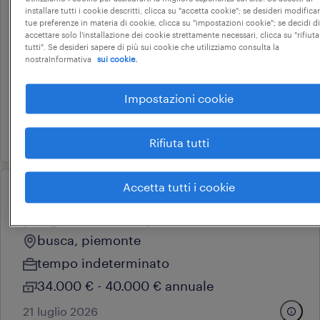
installare tutti i cookie descritti, clicca su "accetta cookie"; se desideri modificar
operational
tue preferenze in materia di cookie, clicca su "impostazioni cookie"; se decidi di
elettricisti (m/f/nb)
accettare solo l'installazione dei cookie strettamente necessari, clicca su "rifiuta
tutti". Se desideri sapere di più sui cookie che utilizziamo consulta la
ascoli piceno, marche
nostraInformativa
sui cookie.
tempo determinato
Impostazioni cookie
22.000 € - 28.000 € annuale
21 luglio 2026
Rifiuta tutti
Accetta tutti i cookie
professional
programmatore plc
busca, piemonte
tempo indeterminato
34.000 € - 40.000 € annuale
21 luglio 2026