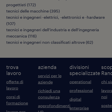
progettisti
(
172
)
tecnici delle macchine
(
395
)
tecnici e ingegneri -elettrici, -elettronici e -hardware
(
107
)
tecnici e ingegneri dell'industria e dell'ingegneria
meccanica
(
116
)
tecnici e ingegneri non classificati altrove
(
62
)
trova
azienda
divisioni
scop
lavoro
specializzate
Ran
servizi per le
offerte di
operational
chi s
aziende
lavoro
professional
lavor
richiedi una
corsi di
noi
consulenza
digital
formazione
sosten
approfondimenti
enterprise
lavoro per
HR