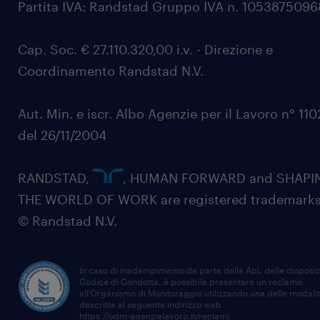
Partita IVA: Randstad Gruppo IVA n. 105387509
Cap. Soc. € 27.110.320,00 i.v. - Direzione e
Coordinamento Randstad N.V.
Aut. Min. e iscr. Albo Agenzie per il Lavoro n° 11
del 26/11/2004
RANDSTAD,
, HUMAN FORWARD and SHAPI
THE WORLD OF WORK are registered trademarks
© Randstad N.V.
In caso di inadempimento da parte della ApL delle disposiz
Codice di Condotta, è possibile presentare un reclamo
all’Organismo di Monitoraggio utilizzando una delle modali
descritte al seguente indirizzo web
https://odm-agenzielavoro.it/reclami
.