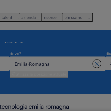
talenti
azienda
risorse
chi siamo
milia-romagna
dove?
di
utilizza la posizione attuale
e tecnologia emilia-romagna