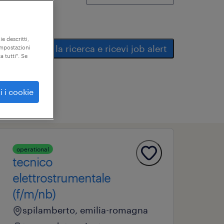
ie descritti,
salva la ricerca e ricevi job alert
"impostazioni
a tutti". Se
i i cookie
operational
tecnico
elettrostrumentale
(f/m/nb)
spilamberto, emilia-romagna