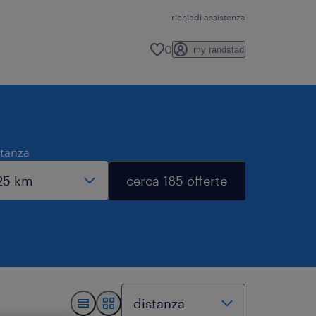
richiedi assistenza
0
my randstad
stanza
cerca 185 offerte