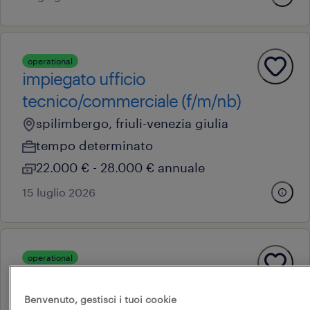
operational
impiegato ufficio
tecnico/commerciale (f/m/nb)
spilimbergo, friuli-venezia giulia
tempo determinato
22.000 € - 28.000 € annuale
15 luglio 2026
operational
impiegato tecnico distinte base
(m/f/nb)
Benvenuto, gestisci i tuoi cookie