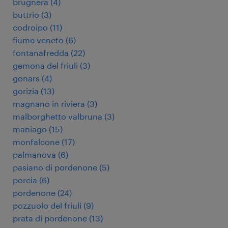
brugnera
(
4
)
buttrio
(
3
)
codroipo
(
11
)
fiume veneto
(
6
)
fontanafredda
(
22
)
gemona del friuli
(
3
)
gonars
(
4
)
gorizia
(
13
)
magnano in riviera
(
3
)
malborghetto valbruna
(
3
)
maniago
(
15
)
monfalcone
(
17
)
palmanova
(
6
)
pasiano di pordenone
(
5
)
porcia
(
6
)
pordenone
(
24
)
pozzuolo del friuli
(
9
)
prata di pordenone
(
13
)