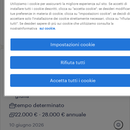
pordenone, friuli-venezia giulia
Utilizziamo i cookie per assicurarti la migliore esperienza sul sito. Se accetti di
installare tutti i cookie descritti, clicca su "accetta cookie"; se desideri modificar
tempo indeterminato
tue preferenze in materia di cookie, clicca su "impostazioni cookie"; se decidi di
accettare solo l'installazione dei cookie strettamente necessari, clicca su "rifiuta
28.000 € - 34.000 € annuale
tutti". Se desideri sapere di più sui cookie che utilizziamo consulta la
nostraInformativa
sui cookie.
23 giugno 2026
Impostazioni cookie
operational
Rifiuta tutti
operaio addetto al montaggio
serramenti
Accetta tutti i cookie
san vito al tagliamento, friuli-venezia
giulia
tempo determinato
22.000 € - 28.000 € annuale
10 giugno 2026