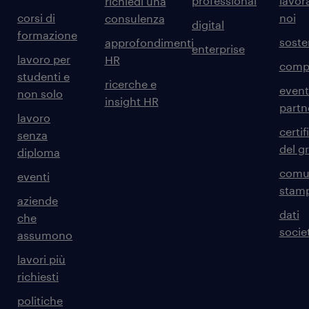
professional
lavor
richiedi una
corsi di
noi
consulenza
digital
formazione
sosten
approfondimenti
enterprise
lavoro per
HR
comp
studenti e
ricerche e
event
non solo
insight HR
partn
lavoro
certif
senza
del g
diploma
comun
eventi
stam
aziende
dati
che
societ
assumono
lavori più
richiesti
politiche