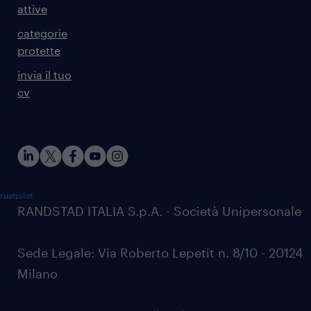
attive
categorie
protette
invia il tuo
cv
rustpilot
RANDSTAD ITALIA S.p.A. - Società Unipersonale
Sede Legale: Via Roberto Lepetit n. 8/10 - 20124
Milano