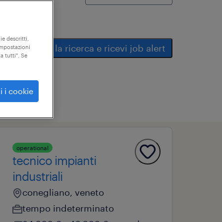
ie descritti,
salva la ricerca e ricevi job alert
"impostazioni
a tutti". Se
i i cookie
operational
tecnico impianti
industriali
conegliano, veneto
tempo indeterminato