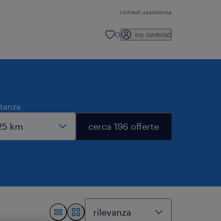
richiedi assistenza
0
my randstad
stanza
cerca 196 offerte