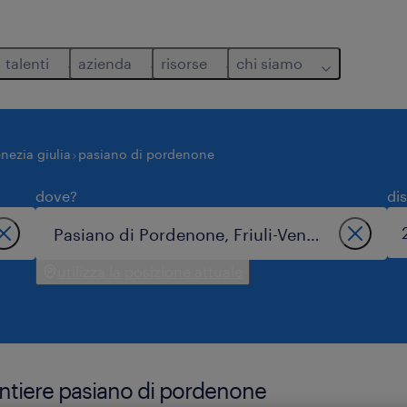
talenti
azienda
risorse
chi siamo
enezia giulia
pasiano di pordenone
dove?
di
utilizza la posizione attuale
cantiere pasiano di pordenone