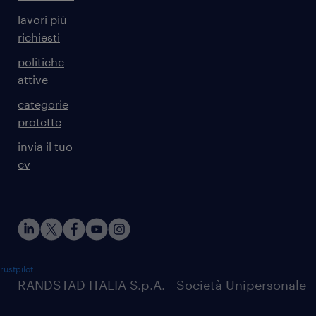
lavori più
richiesti
politiche
attive
categorie
protette
invia il tuo
cv
rustpilot
RANDSTAD ITALIA S.p.A. - Società Unipersonale