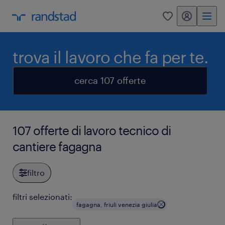
my randstad
0
trova il lavoro che fa per te.
cerca 107 offerte
107 offerte di lavoro tecnico di
cantiere fagagna
filtro
filtri selezionati:
fagagna, friuli venezia giulia