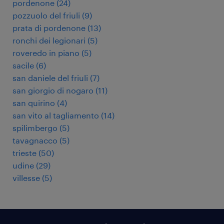
pordenone
(
24
)
pozzuolo del friuli
(
9
)
prata di pordenone
(
13
)
ronchi dei legionari
(
5
)
roveredo in piano
(
5
)
sacile
(
6
)
san daniele del friuli
(
7
)
san giorgio di nogaro
(
11
)
san quirino
(
4
)
san vito al tagliamento
(
14
)
spilimbergo
(
5
)
tavagnacco
(
5
)
trieste
(
50
)
udine
(
29
)
villesse
(
5
)