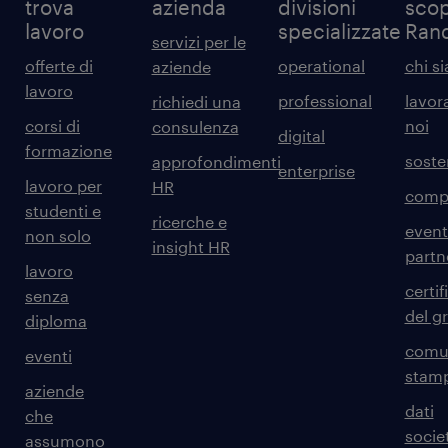
trova
azienda
divisioni
scop
lavoro
specializzate
Ran
servizi per le
offerte di
operational
chi s
aziende
lavoro
professional
lavor
richiedi una
corsi di
noi
consulenza
digital
formazione
sosten
approfondimenti
enterprise
lavoro per
HR
comp
studenti e
ricerche e
event
non solo
insight HR
partn
lavoro
certif
senza
del g
diploma
comun
eventi
stam
aziende
dati
che
societ
assumono