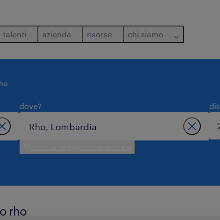
talenti
azienda
risorse
chi siamo
rho
dove?
di
utilizza la posizione attuale
to rho