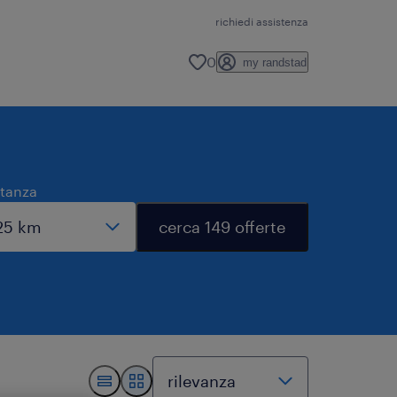
richiedi assistenza
0
my randstad
stanza
cerca 149 offerte