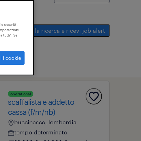
ie descritti,
salva la ricerca e ricevi job alert
"impostazioni
a tutti". Se
i i cookie
operational
scaffalista e addetto
cassa (f/m/nb)
buccinasco, lombardia
tempo determinato