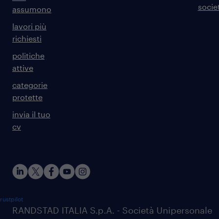
societ
assumono
lavori più
richiesti
politiche
attive
categorie
protette
invia il tuo
cv
rustpilot
RANDSTAD ITALIA S.p.A. - Società Unipersonale