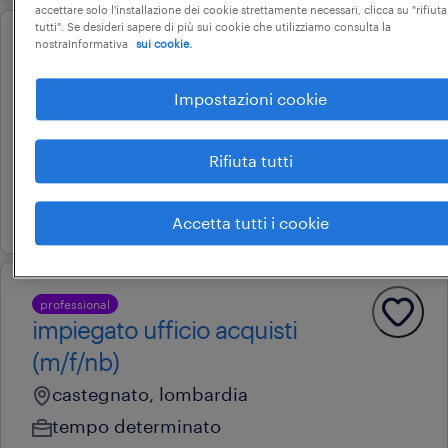
accettare solo l'installazione dei cookie strettamente necessari, clicca su "rifiuta
tutti". Se desideri sapere di più sui cookie che utilizziamo consulta la
nostraInformativa
sui cookie.
professional
addetto supply chain
Impostazioni cookie
castegnato, lombardia
tempo determinato
Rifiuta tutti
28.000 € - 34.000 € annuale
16 maggio 2026
Accetta tutti i cookie
professional
impiegato ufficio acquisti
(m/f/nb)
castegnato, lombardia
tempo determinato