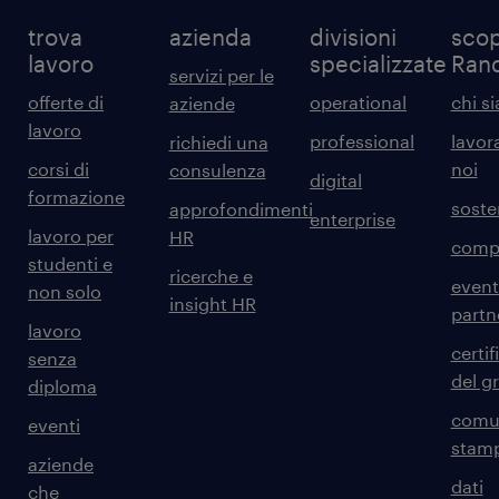
trova
azienda
divisioni
scop
lavoro
specializzate
Ran
servizi per le
offerte di
operational
chi s
aziende
lavoro
professional
lavor
richiedi una
corsi di
noi
consulenza
digital
formazione
sosten
approfondimenti
enterprise
lavoro per
HR
comp
studenti e
ricerche e
event
non solo
insight HR
partn
lavoro
certif
senza
del g
diploma
comun
eventi
stam
aziende
dati
che