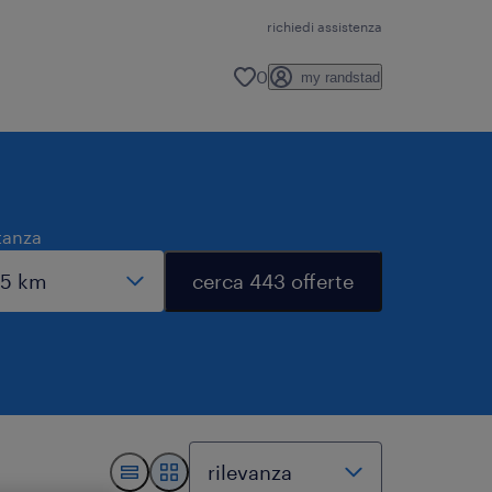
richiedi assistenza
0
my randstad
tanza
cerca 443 offerte