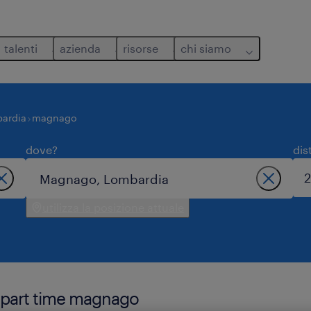
talenti
azienda
risorse
chi siamo
ardia
magnago
dove?
dis
utilizza la posizione attuale
t part time magnago