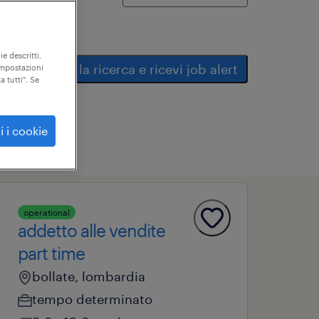
ie descritti,
salva la ricerca e ricevi job alert
"impostazioni
a tutti". Se
i i cookie
operational
addetto alle vendite
part time
bollate, lombardia
tempo determinato