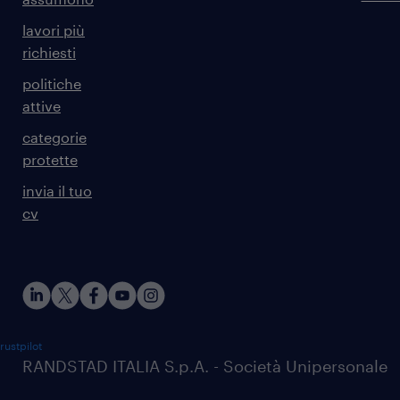
lavori più
richiesti
politiche
attive
categorie
protette
invia il tuo
cv
rustpilot
RANDSTAD ITALIA S.p.A. - Società Unipersonale