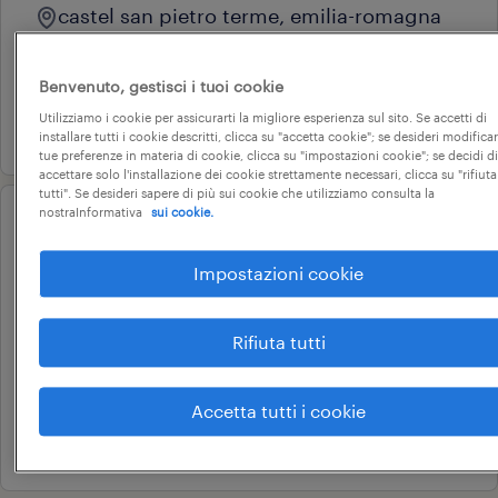
castel san pietro terme, emilia-romagna
tempo determinato
22.000 € - 28.000 € annuale
Benvenuto, gestisci i tuoi cookie
Utilizziamo i cookie per assicurarti la migliore esperienza sul sito. Se accetti di
4 agosto 2026
installare tutti i cookie descritti, clicca su "accetta cookie"; se desideri modificar
tue preferenze in materia di cookie, clicca su "impostazioni cookie"; se decidi di
accettare solo l'installazione dei cookie strettamente necessari, clicca su "rifiuta
tutti". Se desideri sapere di più sui cookie che utilizziamo consulta la
nostraInformativa
sui cookie.
operational
commesso settore gdo (f/m/nb)
Impostazioni cookie
- faenza (ra)
faenza, emilia-romagna
Rifiuta tutti
tempo determinato
22.000 € - 28.000 € annuale
Accetta tutti i cookie
4 agosto 2026