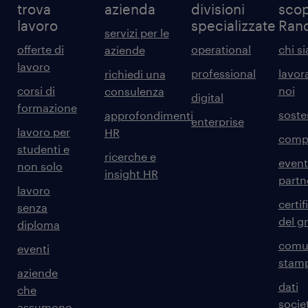
trova
azienda
divisioni
scop
lavoro
specializzate
Ran
servizi per le
offerte di
operational
chi s
aziende
lavoro
professional
lavor
richiedi una
corsi di
noi
consulenza
digital
formazione
sosten
approfondimenti
enterprise
lavoro per
HR
comp
studenti e
ricerche e
event
non solo
insight HR
partn
lavoro
certif
senza
del g
diploma
comun
eventi
stam
aziende
dati
che
societ
assumono