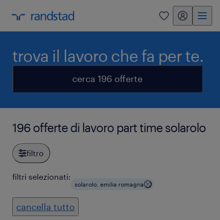
my randstad
0
trova il lavoro che fa per te.
cerca 196 offerte
196 offerte di lavoro part time solarolo
filtro
filtri selezionati:
solarolo, emilia romagna
cancella tutto