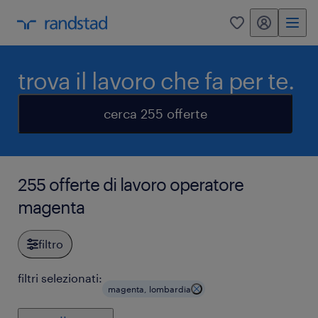
my randstad
0
trova il lavoro che fa per te.
cerca 255 offerte
255 offerte di lavoro operatore
magenta
filtro
filtri selezionati:
magenta, lombardia