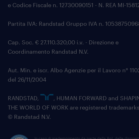
e Codice Fiscale n. 12730090151 - N. REA MI-1581
Partita IVA: Randstad Gruppo IVA n. 105387509
Cap. Soc. € 27.110.320,00 i.v. - Direzione e
Coordinamento Randstad N.V.
Aut. Min. e iscr. Albo Agenzie per il Lavoro n° 11
del 26/11/2004
RANDSTAD,
, HUMAN FORWARD and SHAPI
THE WORLD OF WORK are registered trademarks
© Randstad N.V.
In caso di inadempimento da parte della ApL delle disposiz