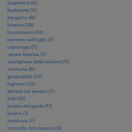
bagnatica
(
8
)
bedizzole
(
11
)
bergamo
(
8
)
brescia
(
26
)
buccinasco
(
10
)
canneto sull'oglio
(
7
)
caponago
(
7
)
carate brianza
(
7
)
castiglione delle stiviere
(
11
)
cremona
(
8
)
grassobbio
(
13
)
legnano
(
10
)
lentate sul seveso
(
7
)
lodi
(
10
)
lonato del garda
(
11
)
lovere
(
7
)
mantova
(
7
)
marcallo con casone
(
9
)