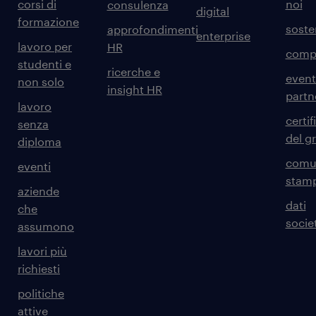
corsi di
noi
consulenza
digital
formazione
sosten
approfondimenti
enterprise
lavoro per
HR
comp
studenti e
ricerche e
event
non solo
insight HR
partn
lavoro
certif
senza
del g
diploma
comun
eventi
stam
aziende
dati
che
societ
assumono
lavori più
richiesti
politiche
attive