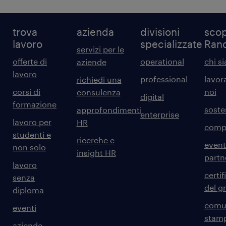
trova
azienda
divisioni
scop
lavoro
specializzate
Ran
servizi per le
offerte di
operational
chi s
aziende
lavoro
professional
lavor
richiedi una
corsi di
noi
consulenza
digital
formazione
sosten
approfondimenti
enterprise
lavoro per
HR
comp
studenti e
ricerche e
event
non solo
insight HR
partn
lavoro
certif
senza
del g
diploma
comun
eventi
stam
aziende