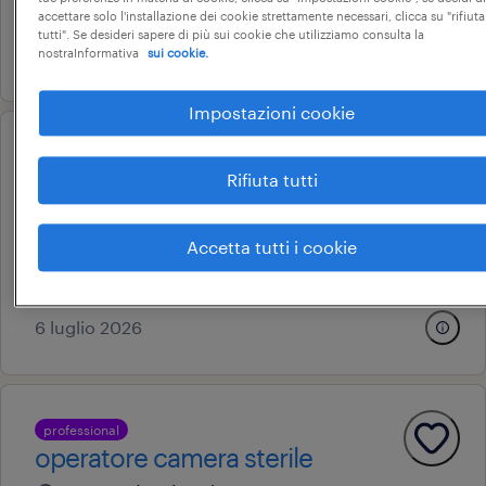
15.000 € - 18.000 € annuale
accettare solo l'installazione dei cookie strettamente necessari, clicca su "rifiuta
tutti". Se desideri sapere di più sui cookie che utilizziamo consulta la
30 giugno 2026
nostraInformativa
sui cookie.
Impostazioni cookie
operational
operatore di magazzino
Rifiuta tutti
grassobbio, lombardia
Accetta tutti i cookie
tempo determinato
15.000 € - 18.000 € annuale
6 luglio 2026
professional
operatore camera sterile