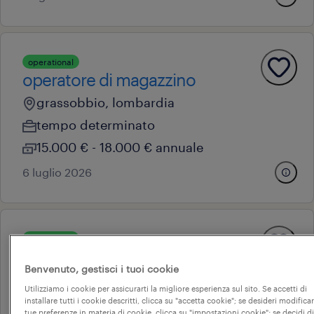
operational
operatore di magazzino
grassobbio, lombardia
tempo determinato
15.000 € - 18.000 € annuale
6 luglio 2026
operational
operatore di magazzino
Benvenuto, gestisci i tuoi cookie
grassobbio, lombardia
Utilizziamo i cookie per assicurarti la migliore esperienza sul sito. Se accetti di
tempo determinato
installare tutti i cookie descritti, clicca su "accetta cookie"; se desideri modificar
tue preferenze in materia di cookie, clicca su "impostazioni cookie"; se decidi di