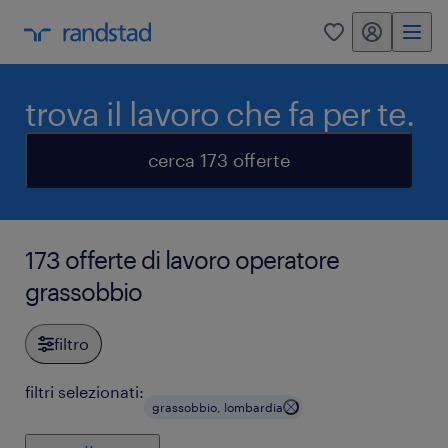
my randstad
0
trova il lavoro che fa per te.
cerca 173 offerte
173 offerte di lavoro operatore
grassobbio
filtro
filtri selezionati:
grassobbio, lombardia