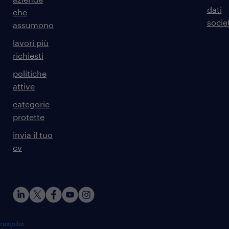
dati
che
societ
assumono
lavori più
richiesti
politiche
attive
categorie
protette
invia il tuo
cv
rustpilot