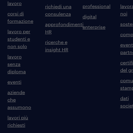
lavoro
professional
lavor
richiedi una
corsi di
noi
consulenza
digital
formazione
sosten
approfondimenti
enterprise
lavoro per
HR
comp
studenti e
ricerche e
event
non solo
insight HR
partn
lavoro
certif
senza
del g
diploma
comun
eventi
stam
aziende
dati
che
societ
assumono
lavori più
richiesti