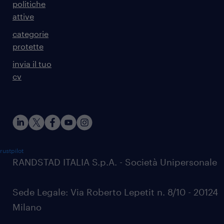
politiche
attive
categorie
protette
invia il tuo
cv
rustpilot
RANDSTAD ITALIA S.p.A. - Società Unipersonale
Sede Legale: Via Roberto Lepetit n. 8/10 - 20124
Milano