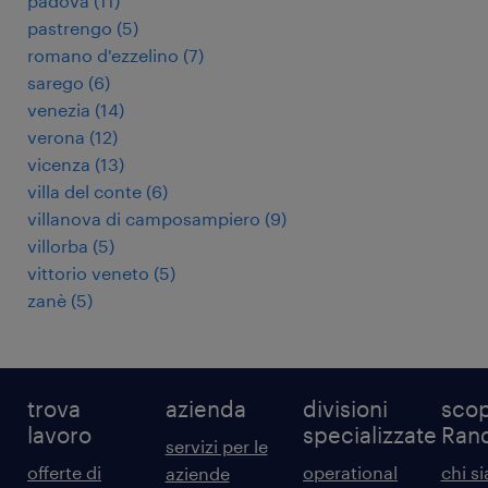
padova
(
11
)
pastrengo
(
5
)
romano d'ezzelino
(
7
)
sarego
(
6
)
venezia
(
14
)
verona
(
12
)
vicenza
(
13
)
villa del conte
(
6
)
villanova di camposampiero
(
9
)
villorba
(
5
)
vittorio veneto
(
5
)
zanè
(
5
)
trova
azienda
divisioni
scop
lavoro
specializzate
Ran
servizi per le
offerte di
operational
chi s
aziende