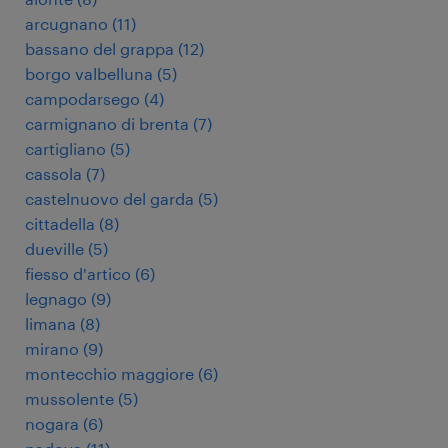
arcugnano
(
11
)
bassano del grappa
(
12
)
borgo valbelluna
(
5
)
campodarsego
(
4
)
carmignano di brenta
(
7
)
cartigliano
(
5
)
cassola
(
7
)
castelnuovo del garda
(
5
)
cittadella
(
8
)
dueville
(
5
)
fiesso d'artico
(
6
)
legnago
(
9
)
limana
(
8
)
mirano
(
9
)
montecchio maggiore
(
6
)
mussolente
(
5
)
nogara
(
6
)