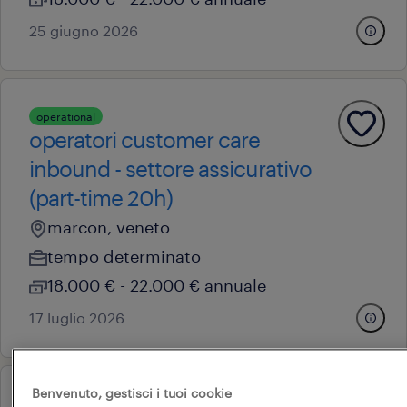
25 giugno 2026
operational
operatori customer care
inbound - settore assicurativo
(part-time 20h)
marcon, veneto
tempo determinato
18.000 € - 22.000 € annuale
17 luglio 2026
Benvenuto, gestisci i tuoi cookie
operational