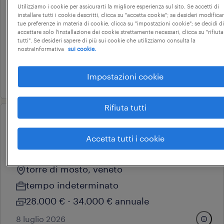
Utilizziamo i cookie per assicurarti la migliore esperienza sul sito. Se accetti di
operaio controllo qualità
installare tutti i cookie descritti, clicca su "accetta cookie"; se desideri modificar
tue preferenze in materia di cookie, clicca su "impostazioni cookie"; se decidi di
portogruaro, veneto
accettare solo l'installazione dei cookie strettamente necessari, clicca su "rifiuta
tutti". Se desideri sapere di più sui cookie che utilizziamo consulta la
tempo determinato
nostraInformativa
sui cookie.
22.000 € - 28.000 € annuale
Impostazioni cookie
16 giugno 2026
Rifiuta tutti
operational
addetto qualità settore
Accetta tutti i cookie
automotive
torre di mosto, veneto
tempo indeterminato
28.000 € - 34.000 € annuale
8 luglio 2026