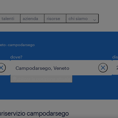
talenti
azienda
risorse
chi siamo
eto
campodarsego
dove?
di
utilizza la posizione attuale
luriservizio campodarsego