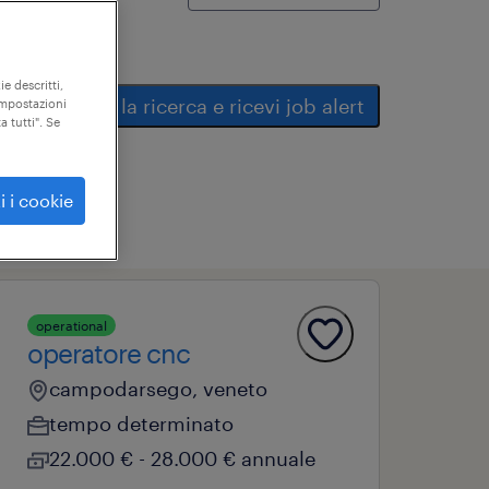
ie descritti,
salva la ricerca e ricevi job alert
"impostazioni
a tutti". Se
i i cookie
operational
operatore cnc
campodarsego, veneto
tempo determinato
22.000 € - 28.000 € annuale