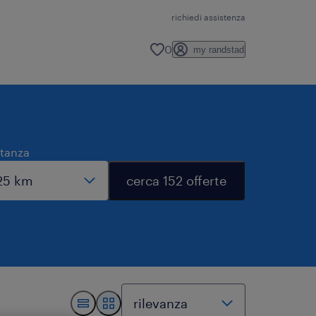
richiedi assistenza
0
my randstad
stanza
cerca 152 offerte