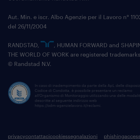
Aut. Min. e iscr. Albo Agenzie per il Lavoro n° 11
del 26/11/2004
RANDSTAD,
, HUMAN FORWARD and SHAPI
THE WORLD OF WORK are registered trademarks
© Randstad N.V.
In caso di inadempimento da parte della ApL delle disposiz
Codice di Condotta, è possibile presentare un reclamo
all’Organismo di Monitoraggio utilizzando una delle modali
descritte al seguente indirizzo web
https://odm-agenzielavoro.it/reclami
.
privacy
contattaci
cookies
segnalazioni
phishing
access