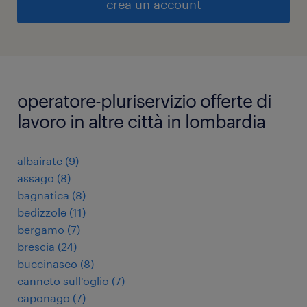
crea un account
operatore-pluriservizio offerte di
lavoro in altre città in lombardia
albairate
(
9
)
assago
(
8
)
bagnatica
(
8
)
bedizzole
(
11
)
bergamo
(
7
)
brescia
(
24
)
buccinasco
(
8
)
canneto sull'oglio
(
7
)
caponago
(
7
)