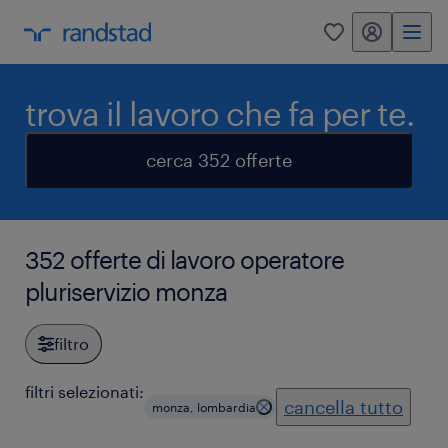
my randstad
0
trova il lavoro che fa per te.
cerca 352 offerte
352 offerte di lavoro operatore
pluriservizio monza
filtro
filtri selezionati:
cancella tutto
monza, lombardia