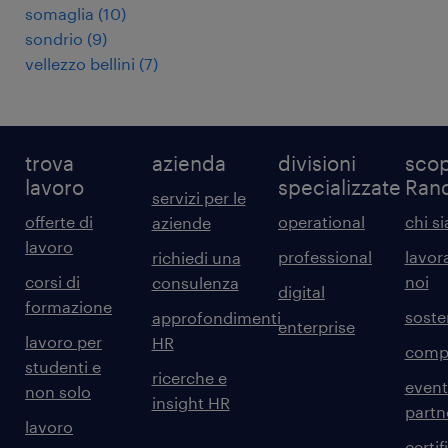
somaglia
(
10
)
sondrio
(
9
)
vellezzo bellini
(
7
)
trova
azienda
divisioni
scop
lavoro
specializzate
Ran
servizi per le
offerte di
operational
chi s
aziende
lavoro
professional
lavor
richiedi una
corsi di
noi
consulenza
digital
formazione
sosten
approfondimenti
enterprise
lavoro per
HR
comp
studenti e
ricerche e
event
non solo
insight HR
partn
lavoro
certif