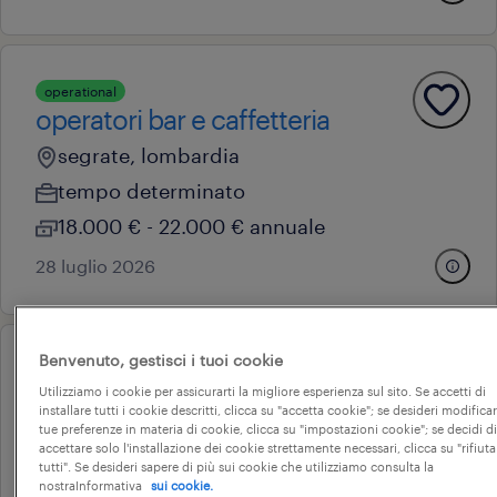
operational
operatori bar e caffetteria
segrate, lombardia
tempo determinato
18.000 € - 22.000 € annuale
28 luglio 2026
Benvenuto, gestisci i tuoi cookie
operational
hotellerie milano
Utilizziamo i cookie per assicurarti la migliore esperienza sul sito. Se accetti di
installare tutti i cookie descritti, clicca su "accetta cookie"; se desideri modificar
tue preferenze in materia di cookie, clicca su "impostazioni cookie"; se decidi di
milano, lombardia
accettare solo l'installazione dei cookie strettamente necessari, clicca su "rifiuta
tempo determinato
tutti". Se desideri sapere di più sui cookie che utilizziamo consulta la
nostraInformativa
sui cookie.