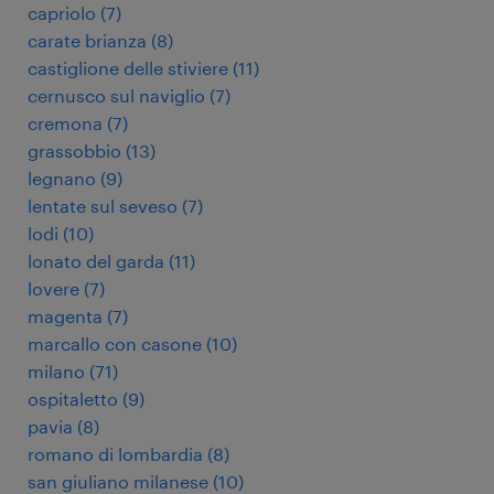
capriolo
(
7
)
carate brianza
(
8
)
castiglione delle stiviere
(
11
)
cernusco sul naviglio
(
7
)
cremona
(
7
)
grassobbio
(
13
)
legnano
(
9
)
lentate sul seveso
(
7
)
lodi
(
10
)
lonato del garda
(
11
)
lovere
(
7
)
magenta
(
7
)
marcallo con casone
(
10
)
milano
(
71
)
ospitaletto
(
9
)
pavia
(
8
)
romano di lombardia
(
8
)
san giuliano milanese
(
10
)