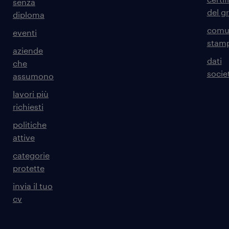
senza
del g
diploma
comun
eventi
stam
aziende
dati
che
societ
assumono
lavori più
richiesti
politiche
attive
categorie
protette
invia il tuo
cv