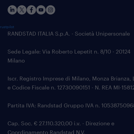
rustpilot
RANDSTAD ITALIA S.p.A. - Società Unipersonale
Sede Legale: Via Roberto Lepetit n. 8/10 - 20124
Milano
Iscr. Registro Imprese di Milano, Monza Brianza, 
e Codice Fiscale n. 12730090151 - N. REA MI-1581
Partita IVA: Randstad Gruppo IVA n. 105387509
Cap. Soc. € 27.110.320,00 i.v. - Direzione e
Coordinamento Randstad N.V.