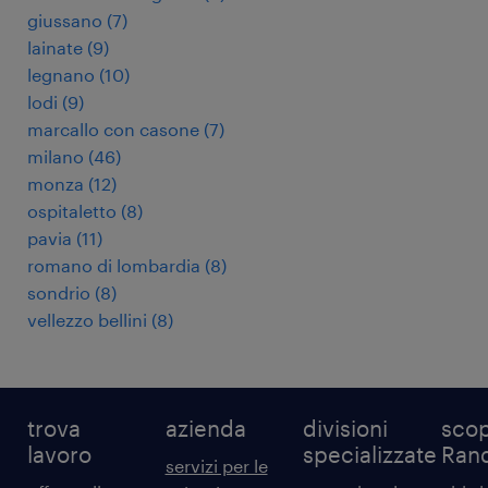
giussano
(
7
)
lainate
(
9
)
legnano
(
10
)
lodi
(
9
)
marcallo con casone
(
7
)
milano
(
46
)
monza
(
12
)
ospitaletto
(
8
)
pavia
(
11
)
romano di lombardia
(
8
)
sondrio
(
8
)
vellezzo bellini
(
8
)
trova
azienda
divisioni
scop
lavoro
specializzate
Ran
servizi per le