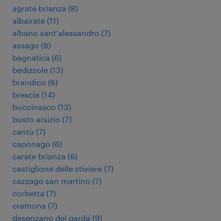
agrate brianza
(
8
)
albairate
(
11
)
albano sant'alessandro
(
7
)
assago
(
8
)
bagnatica
(
6
)
bedizzole
(
13
)
brandico
(
6
)
brescia
(
14
)
buccinasco
(
13
)
busto arsizio
(
7
)
cantù
(
7
)
caponago
(
6
)
carate brianza
(
8
)
castiglione delle stiviere
(
7
)
cazzago san martino
(
7
)
corbetta
(
7
)
cremona
(
7
)
desenzano del garda
(
9
)