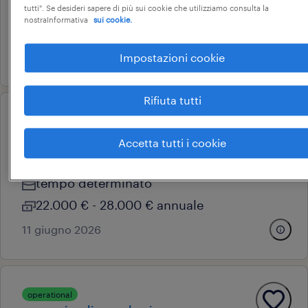
tempo determinato
tutti". Se desideri sapere di più sui cookie che utilizziamo consulta la
nostraInformativa
sui cookie.
28.000 € - 34.000 € annuale
30 luglio 2026
Impostazioni cookie
Rifiuta tutti
operational
operaio di produzione
Accetta tutti i cookie
san giuliano milanese, lombardia
tempo determinato
22.000 € - 28.000 € annuale
11 giugno 2026
operational