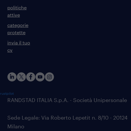
politiche
attive
categorie
protette
invia il tuo
cv
rustpilot
RANDSTAD ITALIA S.p.A. - Società Unipersonale
Sede Legale: Via Roberto Lepetit n. 8/10 - 20124
Milano