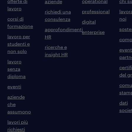
offerte di
operational
chi s
aziende
lavoro
professional
lavor
richiedi una
corsi di
noi
consulenza
digital
formazione
sosten
approfondimenti
enterprise
lavoro per
HR
comp
studenti e
ricerche e
event
non solo
insight HR
partn
lavoro
certif
senza
del g
diploma
comun
eventi
stam
aziende
dati
che
societ
assumono
lavori più
richiesti