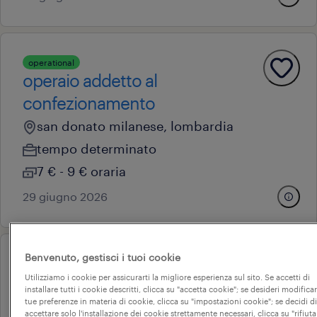
operational
operaio addetto al
confezionamento
san donato milanese, lombardia
tempo determinato
7 € - 9 € oraria
29 giugno 2026
Benvenuto, gestisci i tuoi cookie
operational
operaio manutentore
Utilizziamo i cookie per assicurarti la migliore esperienza sul sito. Se accetti di
installare tutti i cookie descritti, clicca su "accetta cookie"; se desideri modificar
milano, lombardia
tue preferenze in materia di cookie, clicca su "impostazioni cookie"; se decidi di
accettare solo l'installazione dei cookie strettamente necessari, clicca su "rifiuta