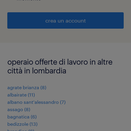
crea un account
operaio offerte di lavoro in altre
città in lombardia
agrate brianza
(
8
)
albairate
(
11
)
albano sant'alessandro
(
7
)
assago
(
8
)
bagnatica
(
6
)
bedizzole
(
13
)