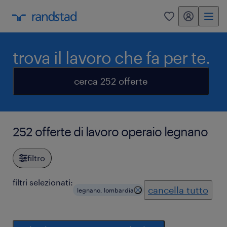
my randstad
0
trova il lavoro che fa per te.
cerca 252 offerte
252 offerte di lavoro operaio legnano
filtro
filtri selezionati:
cancella tutto
legnano, lombardia