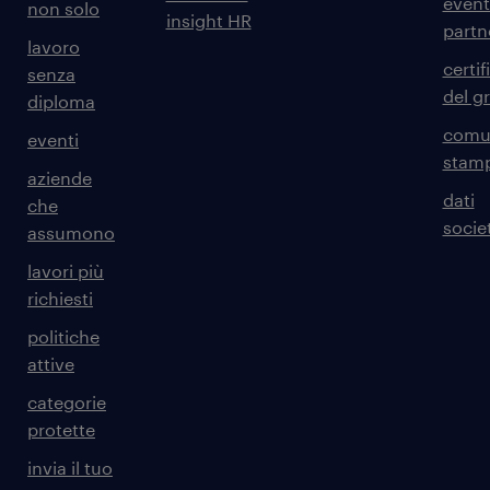
event
non solo
insight HR
partn
lavoro
certif
senza
del g
diploma
comun
eventi
stam
aziende
dati
che
societ
assumono
lavori più
richiesti
politiche
attive
categorie
protette
invia il tuo