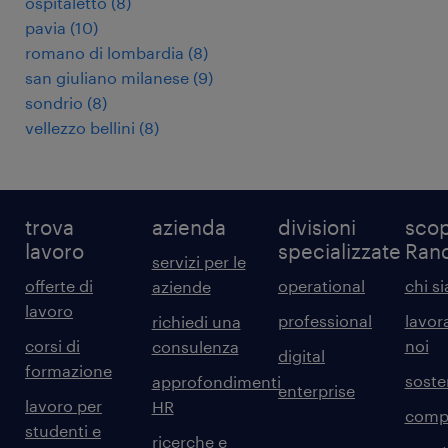
ospitaletto
(
8
)
pavia
(
10
)
romano di lombardia
(
8
)
san giuliano milanese
(
9
)
sondrio
(
8
)
vellezzo bellini
(
8
)
trova
azienda
divisioni
scop
lavoro
specializzate
Ran
servizi per le
offerte di
operational
chi s
aziende
lavoro
professional
lavor
richiedi una
corsi di
noi
consulenza
digital
formazione
sosten
approfondimenti
enterprise
lavoro per
HR
comp
studenti e
ricerche e