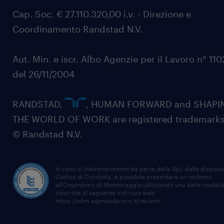
Cap. Soc. € 27.110.320,00 i.v. - Direzione e
Coordinamento Randstad N.V.
Aut. Min. e iscr. Albo Agenzie per il Lavoro n° 11
del 26/11/2004
RANDSTAD,
, HUMAN FORWARD and SHAPI
THE WORLD OF WORK are registered trademarks
© Randstad N.V.
In caso di inadempimento da parte della ApL delle disposiz
Codice di Condotta, è possibile presentare un reclamo
all’Organismo di Monitoraggio utilizzando una delle modali
descritte al seguente indirizzo web
https://odm-agenzielavoro.it/reclami
.