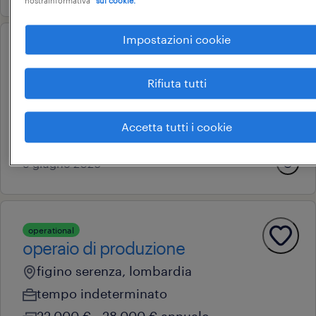
nostraInformativa
sui cookie.
Impostazioni cookie
operational
operaio di produzione
Rifiuta tutti
san vittore olona, lombardia
tempo determinato
Accetta tutti i cookie
22.000 € - 28.000 € annuale
9 giugno 2026
operational
operaio di produzione
figino serenza, lombardia
tempo indeterminato