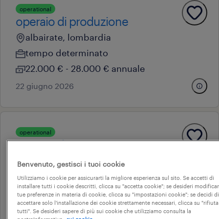
operational
operaio di produzione
albairate, lombardia
tempo determinato
22.000 € - 28.000 € annuale
22 giugno 2026
operational
operaio di magazzino
cerano, piemonte
Benvenuto, gestisci i tuoi cookie
tempo determinato
Utilizziamo i cookie per assicurarti la migliore esperienza sul sito. Se accetti di
installare tutti i cookie descritti, clicca su "accetta cookie"; se desideri modificar
22.000 € - 28.000 € annuale
tue preferenze in materia di cookie, clicca su "impostazioni cookie"; se decidi di
accettare solo l'installazione dei cookie strettamente necessari, clicca su "rifiuta
5 agosto 2026
tutti". Se desideri sapere di più sui cookie che utilizziamo consulta la