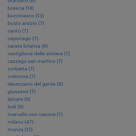
brandico
(
6
)
brescia
(
14
)
buccinasco
(
13
)
busto arsizio
(
7
)
cantù
(
7
)
caponago
(
7
)
carate brianza
(
8
)
castiglione delle stiviere
(
7
)
cazzago san martino
(
7
)
corbetta
(
7
)
cremona
(
7
)
desenzano del garda
(
9
)
giussano
(
7
)
lainate
(
9
)
lodi
(
9
)
marcallo con casone
(
7
)
milano
(
47
)
monza
(
12
)