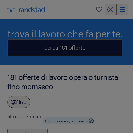
my randstad
0
trova il lavoro che fa per te.
cerca 181 offerte
181 offerte di lavoro operaio turnista
fino mornasco
filtro
filtri selezionati:
fino mornasco, lombardia