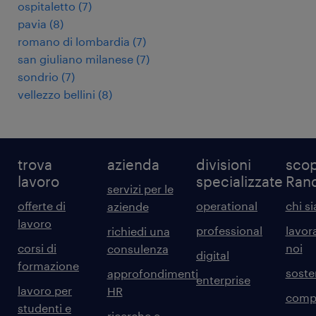
ospitaletto
(
7
)
pavia
(
8
)
romano di lombardia
(
7
)
san giuliano milanese
(
7
)
sondrio
(
7
)
vellezzo bellini
(
8
)
trova
azienda
divisioni
scop
lavoro
specializzate
Ran
servizi per le
offerte di
operational
chi s
aziende
lavoro
professional
lavor
richiedi una
corsi di
noi
consulenza
digital
formazione
sosten
approfondimenti
enterprise
lavoro per
HR
comp
studenti e
ricerche e