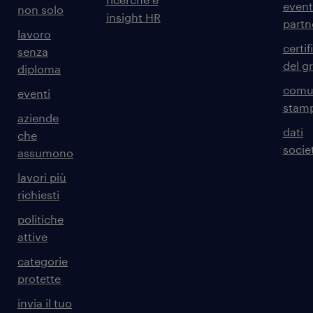
event
non solo
insight HR
partn
lavoro
certif
senza
del g
diploma
comun
eventi
stam
aziende
dati
che
societ
assumono
lavori più
richiesti
politiche
attive
categorie
protette
invia il tuo