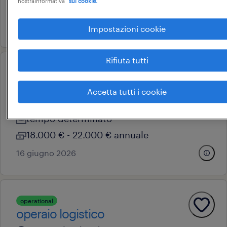
nostraInformativa
sui cookie.
22.000 € - 28.000 € annuale
29 giugno 2026
Impostazioni cookie
Rifiuta tutti
operational
operaio metalmeccanico
Accetta tutti i cookie
fino mornasco, lombardia
tempo determinato
18.000 € - 22.000 € annuale
16 giugno 2026
operational
operaio logistico