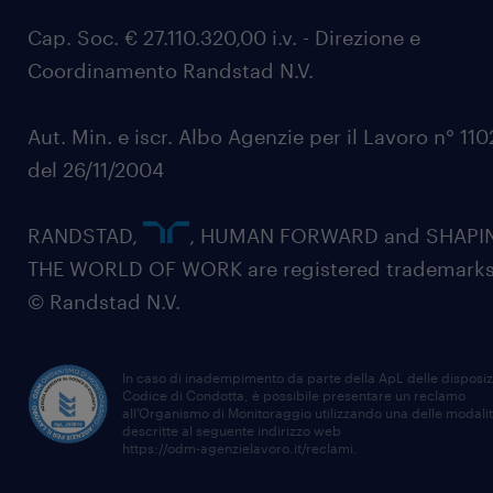
Cap. Soc. € 27.110.320,00 i.v. - Direzione e
Coordinamento Randstad N.V.
Aut. Min. e iscr. Albo Agenzie per il Lavoro n° 11
del 26/11/2004
RANDSTAD,
, HUMAN FORWARD and SHAPI
THE WORLD OF WORK are registered trademarks
© Randstad N.V.
In caso di inadempimento da parte della ApL delle disposiz
Codice di Condotta, è possibile presentare un reclamo
all’Organismo di Monitoraggio utilizzando una delle modali
descritte al seguente indirizzo web
https://odm-agenzielavoro.it/reclami
.