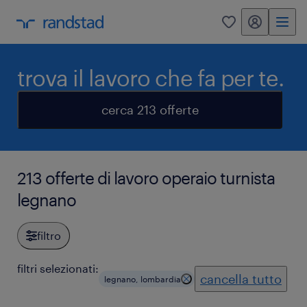
my randstad
0
trova il lavoro che fa per te.
cerca 213 offerte
213 offerte di lavoro operaio turnista
legnano
filtro
filtri selezionati:
cancella tutto
legnano, lombardia