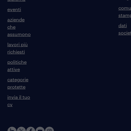
comun
eventi
stam
aziende
dati
che
societ
assumono
lavori più
richiesti
politiche
attive
categorie
protette
invia il tuo
cv