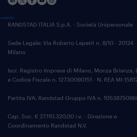
rustpilot
RANDSTAD ITALIA S.p.A. - Società Unipersonale
Sede Legale: Via Roberto Lepetit n. 8/10 - 20124
Milano
Iscr. Registro Imprese di Milano, Monza Brianza, 
e Codice Fiscale n. 12730090151 - N. REA MI-1581
Partita IVA: Randstad Gruppo IVA n. 105387509
Cap. Soc. € 27.110.320,00 i.v. - Direzione e
Coordinamento Randstad N.V.