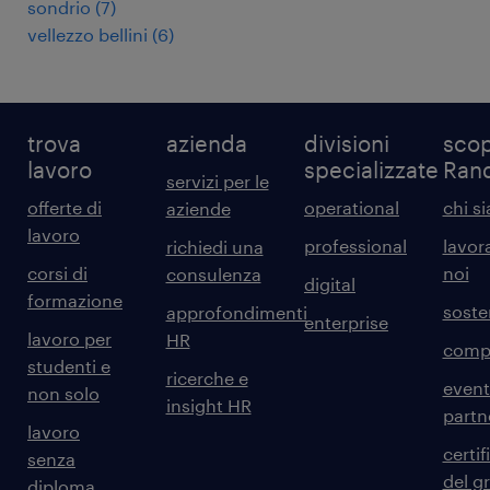
sondrio
(
7
)
vellezzo bellini
(
6
)
trova
azienda
divisioni
scop
lavoro
specializzate
Ran
servizi per le
offerte di
operational
chi s
aziende
lavoro
professional
lavor
richiedi una
corsi di
noi
consulenza
digital
formazione
sosten
approfondimenti
enterprise
lavoro per
HR
comp
studenti e
ricerche e
event
non solo
insight HR
partn
lavoro
certif
senza
del g
diploma