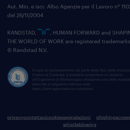
Aut. Min. e iscr. Albo Agenzie per il Lavoro n° 11
del 26/11/2004
RANDSTAD,
, HUMAN FORWARD and SHAPI
THE WORLD OF WORK are registered trademarks
© Randstad N.V.
In caso di inadempimento da parte della ApL delle disposiz
Codice di Condotta, è possibile presentare un reclamo
all’Organismo di Monitoraggio utilizzando una delle modali
descritte al seguente indirizzo web
https://odm-agenzielavoro.it/reclami
.
privacy
contattaci
cookies
segnalazioni
phishing
access
whistleblowing