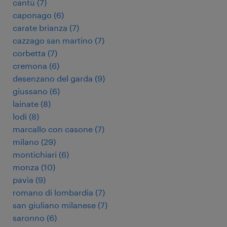
cantù
(
7
)
caponago
(
6
)
carate brianza
(
7
)
cazzago san martino
(
7
)
corbetta
(
7
)
cremona
(
6
)
desenzano del garda
(
9
)
giussano
(
6
)
lainate
(
8
)
lodi
(
8
)
marcallo con casone
(
7
)
milano
(
29
)
montichiari
(
6
)
monza
(
10
)
pavia
(
9
)
romano di lombardia
(
7
)
san giuliano milanese
(
7
)
saronno
(
6
)