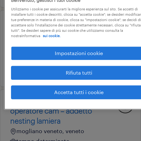
Benvenuto, gestisci i tuoi cookie
Utilizziamo i cookie per assicurarti la migliore esperienza sul sito. Se accetti di
installare tutti i cookie descritti, clicca su "accetta cookie"; se desideri modificar
tue preferenze in materia di cookie, clicca su "impostazioni cookie"; se decidi di
operational
accettare solo l'installazione dei cookie strettamente necessari, clicca su "rifiuta
assistant store manager
tutti". Se desideri sapere di più sui cookie che utilizziamo consulta la
nostraInformativa
sui cookie.
treviso, veneto
tempo determinato
Impostazioni cookie
28.000 € - 34.000 € annuale
Rifiuta tutti
22 luglio 2026
Accetta tutti i cookie
operational
operatore cam – addetto
nesting lamiera
mogliano veneto, veneto