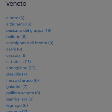
veneto
alonte
(
6
)
arzignano
(
6
)
bassano del grappa
(
19
)
belluno
(
6
)
carmignano di brenta
(
8
)
carrè
(
6
)
cassola
(
6
)
cittadella
(
11
)
conegliano
(
10
)
dueville
(
7
)
fiesso d'artico
(
6
)
gaiarine
(
7
)
galliera veneta
(
9
)
gambellara
(
9
)
legnago
(
6
)
marcon
(
17
)