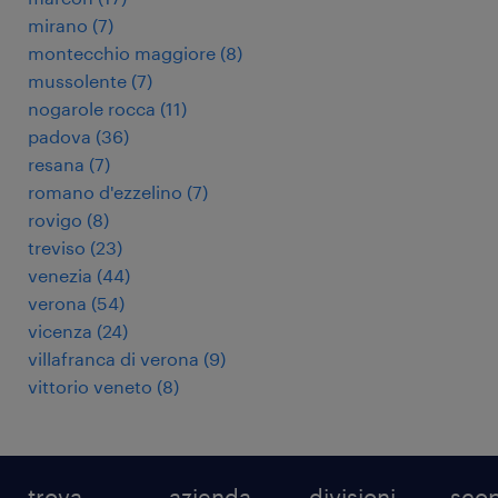
mirano
(
7
)
montecchio maggiore
(
8
)
mussolente
(
7
)
nogarole rocca
(
11
)
padova
(
36
)
resana
(
7
)
romano d'ezzelino
(
7
)
rovigo
(
8
)
treviso
(
23
)
venezia
(
44
)
verona
(
54
)
vicenza
(
24
)
villafranca di verona
(
9
)
vittorio veneto
(
8
)
trova
azienda
divisioni
scop