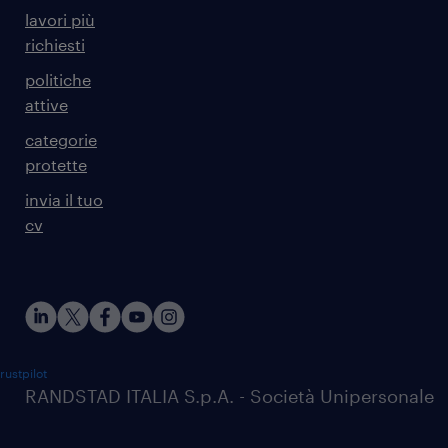
lavori più
richiesti
politiche
attive
categorie
protette
invia il tuo
cv
rustpilot
RANDSTAD ITALIA S.p.A. - Società Unipersonale