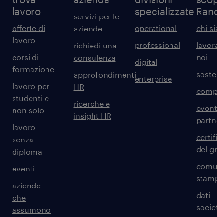
lavoro
specializzate
Ran
servizi per le
offerte di
operational
chi s
aziende
lavoro
professional
lavor
richiedi una
corsi di
noi
consulenza
digital
formazione
sosten
approfondimenti
enterprise
lavoro per
HR
comp
studenti e
ricerche e
event
non solo
insight HR
partn
lavoro
certif
senza
del g
diploma
comun
eventi
stam
aziende
dati
che
societ
assumono