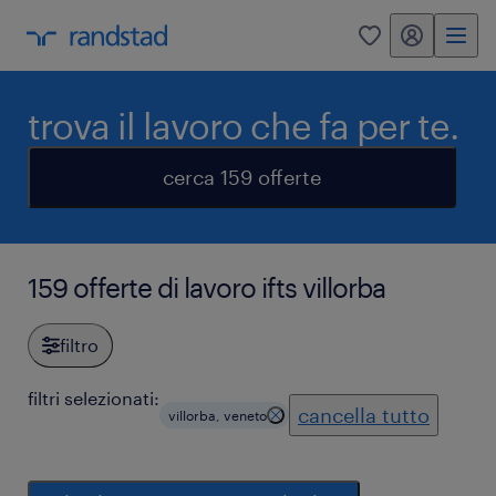
my randstad
0
trova il lavoro che fa per te.
cerca 159 offerte
159 offerte di lavoro ifts villorba
filtro
filtri selezionati:
cancella tutto
villorba, veneto