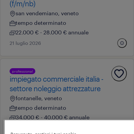
(f/m/nb)
san vendemiano, veneto
tempo determinato
22.000 € - 28.000 € annuale
21 luglio 2026
professional
impiegato commerciale italia -
settore noleggio attrezzature
fontanelle, veneto
tempo determinato
34.000 € - 40.000 € annuale
21 luglio 2026