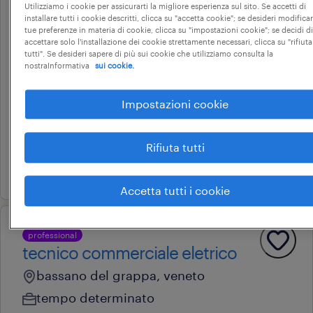
Utilizziamo i cookie per assicurarti la migliore esperienza sul sito. Se accetti di
operational
installare tutti i cookie descritti, clicca su "accetta cookie"; se desideri modificar
operatore lavorazioni
tue preferenze in materia di cookie, clicca su "impostazioni cookie"; se decidi di
accettare solo l'installazione dei cookie strettamente necessari, clicca su "rifiuta
meccaniche e imballagio
tutti". Se desideri sapere di più sui cookie che utilizziamo consulta la
nostraInformativa
sui cookie.
(m/f/nb)
bassano del grappa, veneto
Impostazioni cookie
tempo determinato
22.000 € - 28.000 € annuale
Rifiuta tutti
17 giugno 2026
Accetta tutti i cookie
professional
tecnico commerciale eletrico
bassano del grappa, veneto
tempo determinato