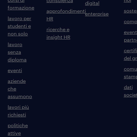
consulenza
digital
formazione
sosten
approfondimenti
enterprise
lavoro per
HR
comp
studenti e
ricerche e
event
non solo
insight HR
partn
lavoro
certif
senza
del g
diploma
comun
eventi
stam
aziende
dati
che
societ
assumono
lavori più
richiesti
politiche
attive