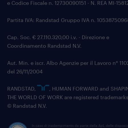
e Codice Fiscale n. 12730090151 - N. REA MI-1581
Partita IVA: Randstad Gruppo IVA n. 105387509
Cap. Soc. € 27.110.320,00 i.v. - Direzione e
Coordinamento Randstad N.V.
Aut. Min. e iscr. Albo Agenzie per il Lavoro n° 11
del 26/11/2004
RANDSTAD,
, HUMAN FORWARD and SHAPI
THE WORLD OF WORK are registered trademarks
© Randstad N.V.
In caso di inadempimento da parte della ApL delle disposiz