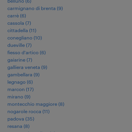
belluno
(
6
)
carmignano di brenta
(
9
)
carrè
(
6
)
cassola
(
7
)
cittadella
(
11
)
conegliano
(
10
)
dueville
(
7
)
fiesso d'artico
(
6
)
gaiarine
(
7
)
galliera veneta
(
9
)
gambellara
(
9
)
legnago
(
6
)
marcon
(
17
)
mirano
(
9
)
montecchio maggiore
(
8
)
nogarole rocca
(
11
)
padova
(
35
)
resana
(
8
)