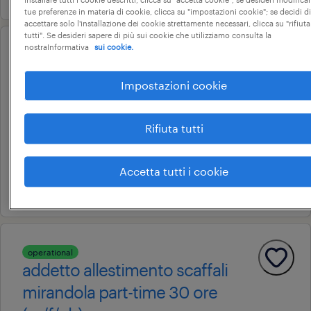
tue preferenze in materia di cookie, clicca su "impostazioni cookie"; se decidi di
accettare solo l'installazione dei cookie strettamente necessari, clicca su "rifiuta
tutti". Se desideri sapere di più sui cookie che utilizziamo consulta la
nostraInformativa
sui cookie.
operational
addetti vendita con formazione
Impostazioni cookie
preassuntiva dal 27 al 29 luglio
torino, piemonte
Rifiuta tutti
corsi di formazione
9 € - 10 € oraria
Accetta tutti i cookie
16 luglio 2026
operational
addetto allestimento scaffali
mirandola part-time 30 ore