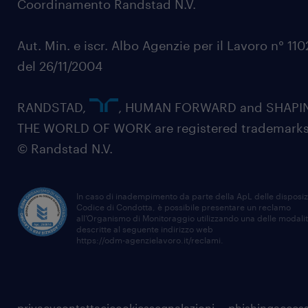
Coordinamento Randstad N.V.
Aut. Min. e iscr. Albo Agenzie per il Lavoro n° 11
del 26/11/2004
RANDSTAD,
, HUMAN FORWARD and SHAPI
THE WORLD OF WORK are registered trademarks
© Randstad N.V.
In caso di inadempimento da parte della ApL delle disposiz
Codice di Condotta, è possibile presentare un reclamo
all’Organismo di Monitoraggio utilizzando una delle modali
descritte al seguente indirizzo web
https://odm-agenzielavoro.it/reclami
.
privacy
contattaci
cookies
segnalazioni
phishing
access