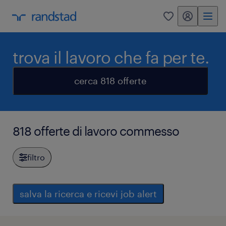
my randstad
0
trova il lavoro che fa per te.
cerca 818 offerte
818 offerte di lavoro commesso
filtro
salva la ricerca e ricevi job alert