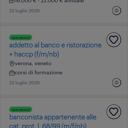
18.000 € - 22.000 € annuale
22 luglio 2026
operational
addetto al banco e ristorazione
+ haccp (f/m/nb)
verona, veneto
corsi di formazione
22 luglio 2026
operational
banconista appartenente alle
cat. prot. l. 68/99 (m/f/nb)