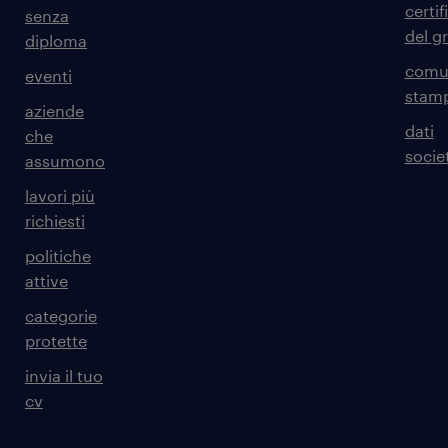
certif
senza
del g
diploma
comun
eventi
stam
aziende
dati
che
societ
assumono
lavori più
richiesti
politiche
attive
categorie
protette
invia il tuo
cv