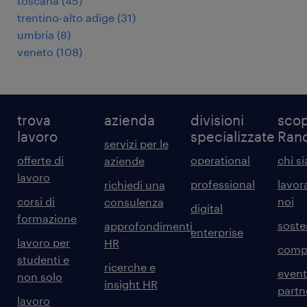
toscana
(
45
)
trentino-alto adige
(
31
)
umbria
(
8
)
veneto
(
108
)
trova
azienda
divisioni
scop
lavoro
specializzate
Ran
servizi per le
offerte di
operational
chi s
aziende
lavoro
professional
lavor
richiedi una
corsi di
noi
consulenza
digital
formazione
sosten
approfondimenti
enterprise
lavoro per
HR
comp
studenti e
ricerche e
event
non solo
insight HR
partn
lavoro