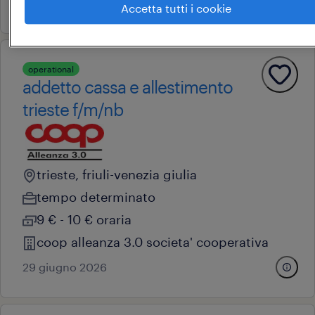
15 giugno 2026
Accetta tutti i cookie
operational
addetto cassa e allestimento
trieste f/m/nb
trieste, friuli-venezia giulia
tempo determinato
9 € - 10 € oraria
coop alleanza 3.0 societa' cooperativa
29 giugno 2026