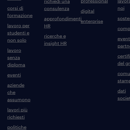
professional
lavor
richiedi una
corsi di
noi
consulenza
digital
formazione
sosten
approfondimenti
enterprise
lavoro per
HR
comp
studenti e
ricerche e
event
non solo
insight HR
partn
lavoro
certif
senza
del g
diploma
comun
eventi
stam
aziende
dati
che
societ
assumono
lavori più
richiesti
politiche