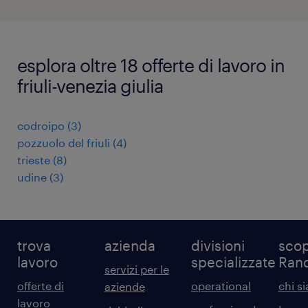
esplora oltre 18 offerte di lavoro in
friuli-venezia giulia
codroipo
(
3
)
pozzuolo del friuli
(
4
)
trieste
(
8
)
udine
(
3
)
trova
azienda
divisioni
scop
lavoro
specializzate
Ran
servizi per le
offerte di
operational
chi s
aziende
lavoro