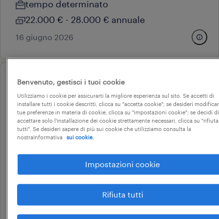
tempo determinato
22.000 € - 28.000 € annuale
16 giugno 2026
Benvenuto, gestisci i tuoi cookie
operational
addetto banco gastronomia
Utilizziamo i cookie per assicurarti la migliore esperienza sul sito. Se accetti di
installare tutti i cookie descritti, clicca su "accetta cookie"; se desideri modificar
rivignano (m/f/nb)
tue preferenze in materia di cookie, clicca su "impostazioni cookie"; se decidi di
accettare solo l'installazione dei cookie strettamente necessari, clicca su "rifiuta
tutti". Se desideri sapere di più sui cookie che utilizziamo consulta la
nostraInformativa
sui cookie.
pozzuolo del friuli, friuli-venezia giulia
Impostazioni cookie
tempo determinato
9 € - 10 € oraria
Rifiuta tutti
coop alleanza 3.0 societa' cooperativa