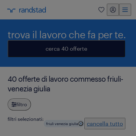
my randstad
0
trova il lavoro che fa per te.
cerca 40 offerte
40 offerte di lavoro commesso friuli-
venezia giulia
filtro
filtri selezionati:
cancella tutto
friuli venezia giulia