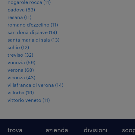
nogarole rocca
(
11
)
padova
(
63
)
resana
(
11
)
romano d'ezzelino
(
11
)
san donà di piave
(
14
)
santa maria di sala
(
13
)
schio
(
12
)
treviso
(
32
)
venezia
(
59
)
verona
(
68
)
vicenza
(
43
)
villafranca di verona
(
14
)
villorba
(
19
)
vittorio veneto
(
11
)
trova
azienda
divisioni
scop