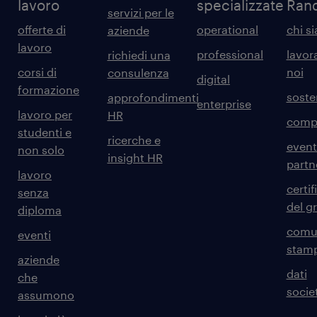
lavoro
specializzate
Ran
servizi per le
offerte di
operational
chi s
aziende
lavoro
professional
lavor
richiedi una
corsi di
noi
consulenza
digital
formazione
sosten
approfondimenti
enterprise
lavoro per
HR
comp
studenti e
ricerche e
event
non solo
insight HR
partn
lavoro
certif
senza
del g
diploma
comun
eventi
stam
aziende
dati
che
societ
assumono