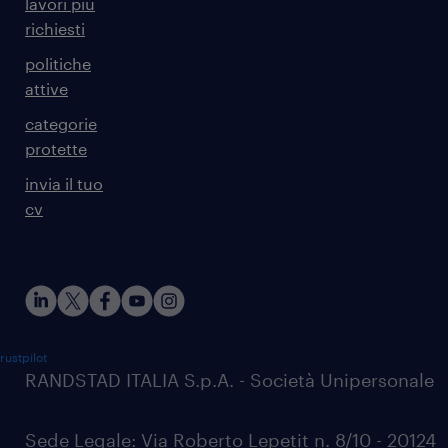
lavori più
richiesti
politiche
attive
categorie
protette
invia il tuo
cv
rustpilot
RANDSTAD ITALIA S.p.A. - Società Unipersonale
Sede Legale: Via Roberto Lepetit n. 8/10 - 20124