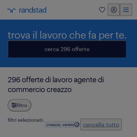
my randstad
0
trova il lavoro che fa per te.
cerca 296 offerte
296 offerte di lavoro agente di
commercio creazzo
filtro
filtri selezionati:
cancella tutto
creazzo, veneto