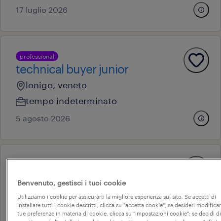
17 luglio 2026
professional
technical buyer junior
lonigo, veneto
tempo indeterminato
5 agosto 2026
technical buyer
montorso vicentino, veneto
Benvenuto, gestisci i tuoi cookie
Utilizziamo i cookie per assicurarti la migliore esperienza sul sito. Se accetti di
tempo indeterminato
installare tutti i cookie descritti, clicca su "accetta cookie"; se desideri modificar
tue preferenze in materia di cookie, clicca su "impostazioni cookie"; se decidi di
29 luglio 2026