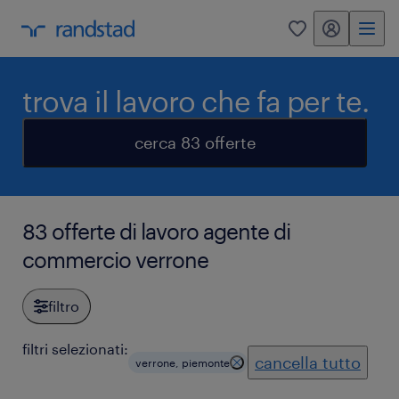
my randstad
0
trova il lavoro che fa per te.
cerca 83 offerte
83 offerte di lavoro agente di
commercio verrone
filtro
filtri selezionati:
cancella tutto
verrone, piemonte