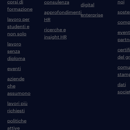
corsi di
noi
consulenza
digital
formazione
sosten
approfondimenti
enterprise
lavoro per
HR
comp
studenti e
ricerche e
event
non solo
insight HR
partn
lavoro
certif
senza
del g
diploma
comun
eventi
stam
aziende
dati
che
societ
assumono
lavori più
richiesti
politiche
attive