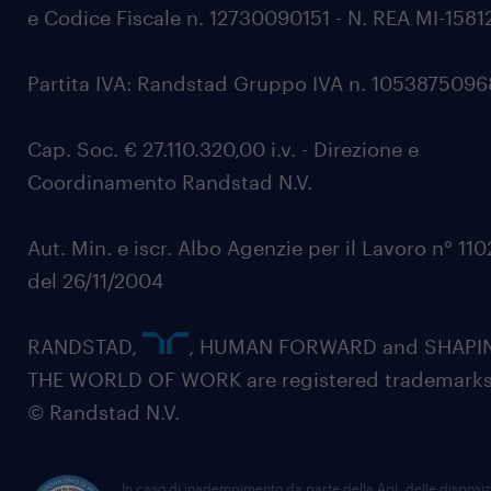
e Codice Fiscale n. 12730090151 - N. REA MI-1581
Partita IVA: Randstad Gruppo IVA n. 105387509
Cap. Soc. € 27.110.320,00 i.v. - Direzione e
Coordinamento Randstad N.V.
Aut. Min. e iscr. Albo Agenzie per il Lavoro n° 11
del 26/11/2004
RANDSTAD,
, HUMAN FORWARD and SHAPI
THE WORLD OF WORK are registered trademarks
© Randstad N.V.
In caso di inadempimento da parte della ApL delle disposiz