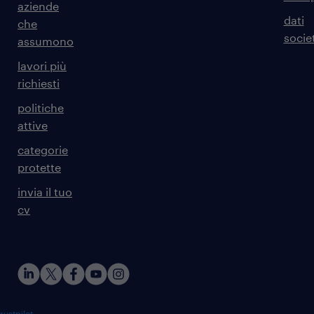
aziende
dati
che
societ
assumono
lavori più
richiesti
politiche
attive
categorie
protette
invia il tuo
cv
rustpilot