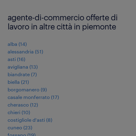
agente-di-commercio offerte di
lavoro in altre città in piemonte
alba
(
14
)
alessandria
(
51
)
asti
(
16
)
avigliana
(
13
)
biandrate
(
7
)
biella
(
21
)
borgomanero
(
9
)
casale monferrato
(
17
)
cherasco
(
12
)
chieri
(
10
)
costigliole d'asti
(
8
)
cuneo
(
23
)
fossano
(
19
)