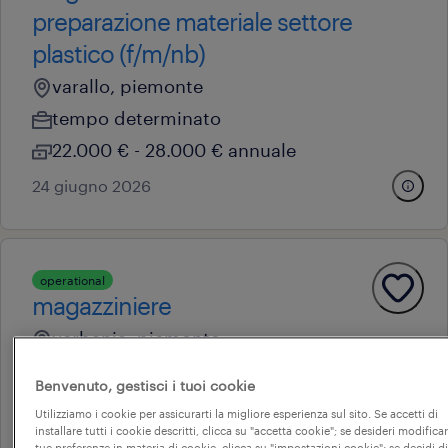
preparazione materiale settore
plastico (f/m/nb)
varallo, piemonte
tempo determinato
22.000 € - 28.000 € annuale
24 giugno 2026
operational
magazziniere
verbania, piemonte
tempo determinato
Benvenuto, gestisci i tuoi cookie
22.000 € - 28.000 € annuale
Utilizziamo i cookie per assicurarti la migliore esperienza sul sito. Se accetti di
installare tutti i cookie descritti, clicca su "accetta cookie"; se desideri modificar
10 giugno 2026
tue preferenze in materia di cookie, clicca su "impostazioni cookie"; se decidi di