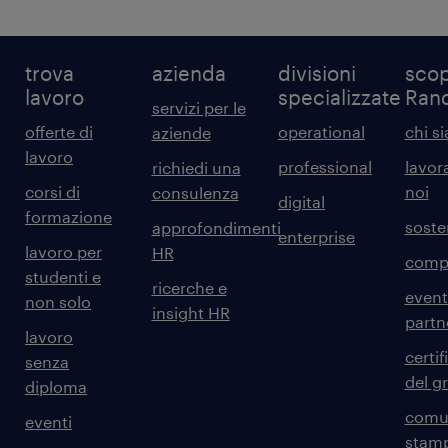
trova
azienda
divisioni
scop
lavoro
specializzate
Ran
servizi per le
offerte di
operational
chi s
aziende
lavoro
professional
lavor
richiedi una
corsi di
noi
consulenza
digital
formazione
sosten
approfondimenti
enterprise
lavoro per
HR
comp
studenti e
ricerche e
event
non solo
insight HR
partn
lavoro
certif
senza
del g
diploma
comun
eventi
stam