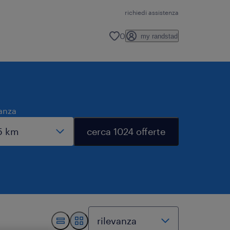
richiedi assistenza
0
my randstad
anza
cerca 1024 offerte