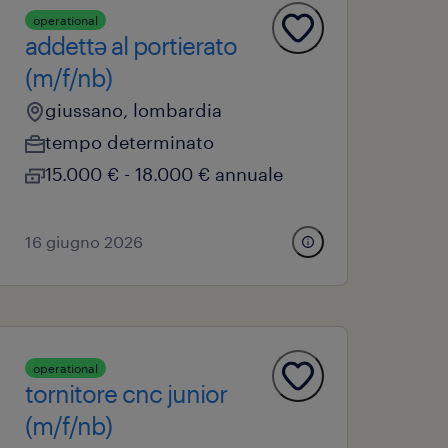
operational
addettə al portierato
(m/f/nb)
giussano, lombardia
tempo determinato
15.000 € - 18.000 € annuale
16 giugno 2026
operational
tornitore cnc junior
(m/f/nb)