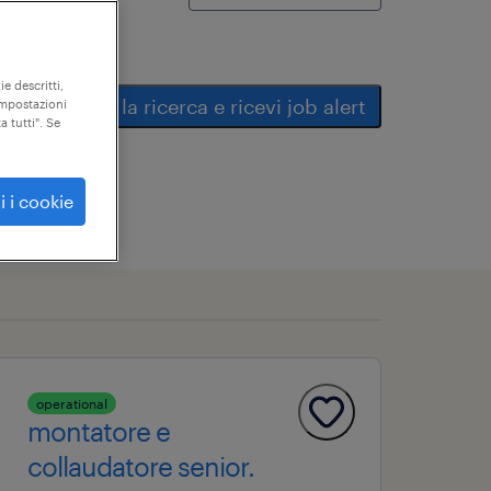
ie descritti,
salva la ricerca e ricevi job alert
"impostazioni
a tutti". Se
i i cookie
operational
montatore e
collaudatore senior.