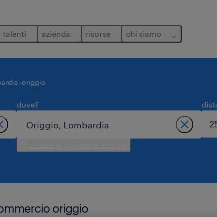
talenti
azienda
risorse
chi siamo
ardia
origgio
dove?
dist
utilizza la posizione attuale
 commercio origgio