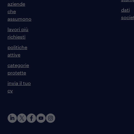
aziende
dati
che
societ
assumono
lavori più
richiesti
politiche
attive
categorie
protette
invia il tuo
cv