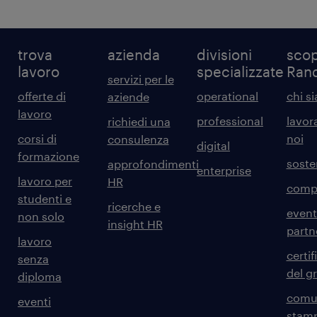
trova
azienda
divisioni
scop
lavoro
specializzate
Ran
servizi per le
offerte di
operational
chi s
aziende
lavoro
professional
lavor
richiedi una
corsi di
noi
consulenza
digital
formazione
sosten
approfondimenti
enterprise
lavoro per
HR
comp
studenti e
ricerche e
event
non solo
insight HR
partn
lavoro
certif
senza
del g
diploma
comun
eventi
stam