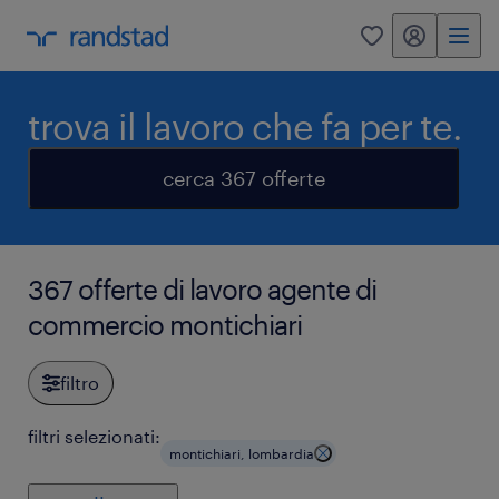
my randstad
0
trova il lavoro che fa per te.
cerca 367 offerte
367 offerte di lavoro agente di
commercio montichiari
filtro
filtri selezionati:
montichiari, lombardia