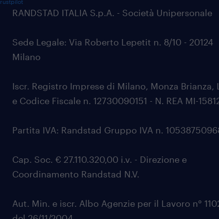
rustpilot
RANDSTAD ITALIA S.p.A. - Società Unipersonale
Sede Legale: Via Roberto Lepetit n. 8/10 - 20124
Milano
Iscr. Registro Imprese di Milano, Monza Brianza, 
e Codice Fiscale n. 12730090151 - N. REA MI-1581
Partita IVA: Randstad Gruppo IVA n. 105387509
Cap. Soc. € 27.110.320,00 i.v. - Direzione e
Coordinamento Randstad N.V.
Aut. Min. e iscr. Albo Agenzie per il Lavoro n° 11
del 26/11/2004