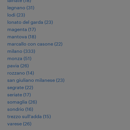
lainate
(
18
)
legnano
(
31
)
lodi
(
23
)
lonato del garda
(
23
)
magenta
(
17
)
mantova
(
18
)
marcallo con casone
(
22
)
milano
(
333
)
monza
(
51
)
pavia
(
26
)
rozzano
(
14
)
san giuliano milanese
(
23
)
segrate
(
22
)
seriate
(
17
)
somaglia
(
26
)
sondrio
(
16
)
trezzo sull'adda
(
15
)
varese
(
26
)