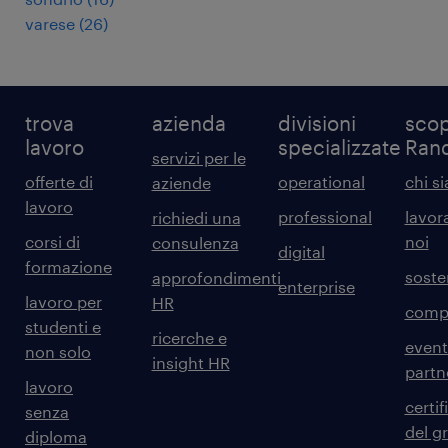
varese
(
26
)
trova
azienda
divisioni
scop
lavoro
specializzate
Ran
servizi per le
offerte di
operational
chi s
aziende
lavoro
professional
lavor
richiedi una
corsi di
noi
consulenza
digital
formazione
sosten
approfondimenti
enterprise
lavoro per
HR
comp
studenti e
ricerche e
event
non solo
insight HR
partn
lavoro
certif
senza
del g
diploma