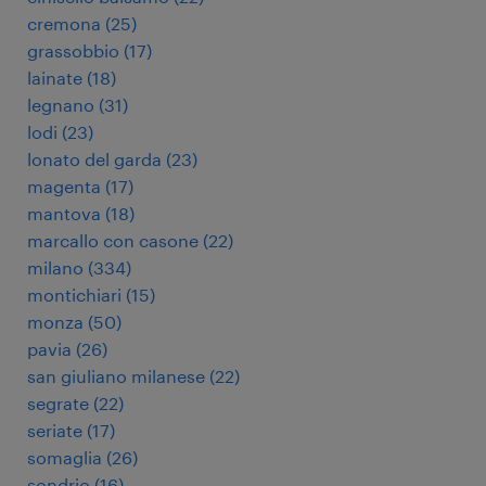
cremona
(
25
)
grassobbio
(
17
)
lainate
(
18
)
legnano
(
31
)
lodi
(
23
)
lonato del garda
(
23
)
magenta
(
17
)
mantova
(
18
)
marcallo con casone
(
22
)
milano
(
334
)
montichiari
(
15
)
monza
(
50
)
pavia
(
26
)
san giuliano milanese
(
22
)
segrate
(
22
)
seriate
(
17
)
somaglia
(
26
)
sondrio
(
16
)