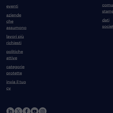
comun
eventi
stam
aziende
dati
che
societ
assumono
lavori più
richiesti
politiche
attive
categorie
protette
invia il tuo
cv