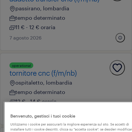
passirano, lombardia
tempo determinato
11 € - 12 € oraria
7 agosto 2026
operational
tornitore cnc (f/m/nb)
ospitaletto, lombardia
tempo determinato
12 € - 14 € oraria
7 agosto 2026
Benvenuto, gestisci i tuoi cookie
Utilizziamo i cookie per assicurarti la migliore esperienza sul sito. Se accetti di
installare tutti i cookie descritti, clicca su "accetta cookie"; se desideri modificar