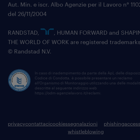
Aut. Min. e iscr. Albo Agenzie per il Lavoro n° 11
del 26/11/2004
RANDSTAD,
, HUMAN FORWARD and SHAPI
THE WORLD OF WORK are registered trademarks
© Randstad N.V.
In caso di inadempimento da parte della ApL delle disposiz
Codice di Condotta, è possibile presentare un reclamo
all’Organismo di Monitoraggio utilizzando una delle modali
descritte al seguente indirizzo web
https://odm-agenzielavoro.it/reclami
.
privacy
contattaci
cookies
segnalazioni
phishing
access
whistleblowing