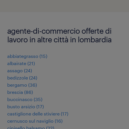
agente-di-commercio offerte di
lavoro in altre città in lombardia
abbiategrasso
(
15
)
albairate
(
21
)
assago
(
24
)
bedizzole
(
24
)
bergamo
(
36
)
brescia
(
86
)
buccinasco
(
35
)
busto arsizio
(
17
)
castiglione delle stiviere
(
17
)
cernusco sul naviglio
(
16
)
cinisello balsamo
(
22
)