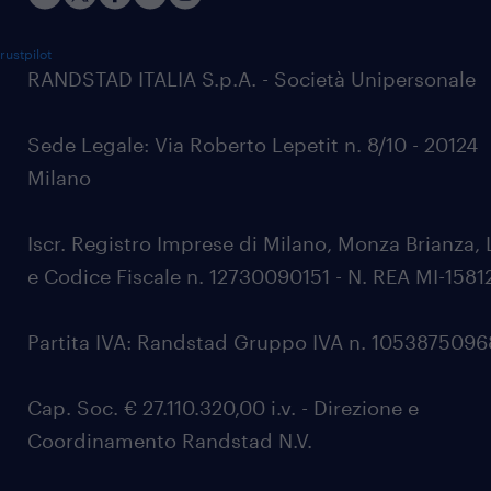
rustpilot
RANDSTAD ITALIA S.p.A. - Società Unipersonale
Sede Legale: Via Roberto Lepetit n. 8/10 - 20124
Milano
Iscr. Registro Imprese di Milano, Monza Brianza, 
e Codice Fiscale n. 12730090151 - N. REA MI-1581
Partita IVA: Randstad Gruppo IVA n. 105387509
Cap. Soc. € 27.110.320,00 i.v. - Direzione e
Coordinamento Randstad N.V.