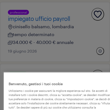
professional
impiegato ufficio payroll
cinisello balsamo, lombardia
tempo determinato
34.000 € - 40.000 € annuale
19 giugno 2026
operational
impiegato ufficio tecnico
Benvenuto, gestisci i tuoi cookie
concorezzo, lombardia
Utilizziamo i cookie per assicurarti la migliore esperienza sul sito. Se accetti di
installare tutti i cookie descritti, clicca su "accetta cookie"; se desideri modificar
tempo indeterminato
tue preferenze in materia di cookie, clicca su "impostazioni cookie"; se decidi di
34.000 € - 40.000 € annuale
accettare solo l'installazione dei cookie strettamente necessari, clicca su "rifiuta
tutti". Se desideri sapere di più sui cookie che utilizziamo consulta la