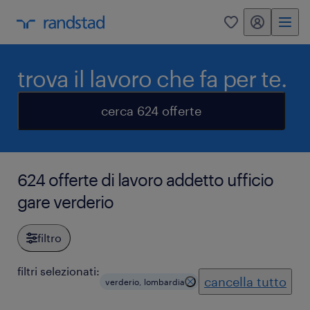
my randstad
0
trova il lavoro che fa per te.
cerca 624 offerte
624 offerte di lavoro addetto ufficio
gare verderio
filtro
filtri selezionati:
cancella tutto
verderio, lombardia