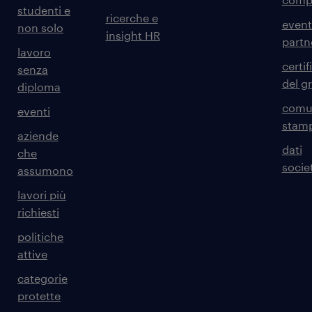
studenti e
ricerche e
event
non solo
insight HR
partn
lavoro
certif
senza
del g
diploma
comun
eventi
stam
aziende
dati
che
societ
assumono
lavori più
richiesti
politiche
attive
categorie
protette