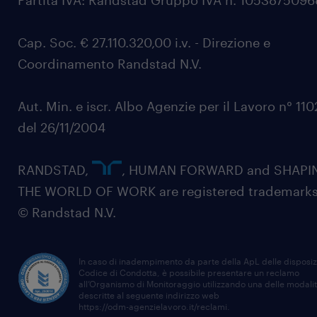
Partita IVA: Randstad Gruppo IVA n. 105387509
Cap. Soc. € 27.110.320,00 i.v. - Direzione e
Coordinamento Randstad N.V.
Aut. Min. e iscr. Albo Agenzie per il Lavoro n° 11
del 26/11/2004
RANDSTAD,
, HUMAN FORWARD and SHAPI
THE WORLD OF WORK are registered trademarks
© Randstad N.V.
In caso di inadempimento da parte della ApL delle disposiz
Codice di Condotta, è possibile presentare un reclamo
all’Organismo di Monitoraggio utilizzando una delle modali
descritte al seguente indirizzo web
https://odm-agenzielavoro.it/reclami
.