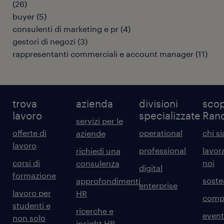
(
26
)
buyer
(
5
)
consulenti di marketing e pr
(
4
)
gestori di negozi
(
3
)
rappresentanti commerciali e account manager
(
11
)
trova
azienda
divisioni
scop
lavoro
specializzate
Ran
servizi per le
offerte di
operational
chi s
aziende
lavoro
professional
lavor
richiedi una
corsi di
noi
consulenza
digital
formazione
sosten
approfondimenti
enterprise
lavoro per
HR
comp
studenti e
ricerche e
event
non solo
insight HR