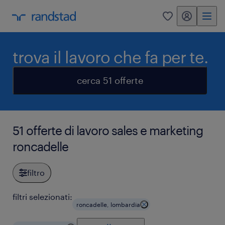
my randstad
0
trova il lavoro che fa per te.
cerca 51 offerte
51 offerte di lavoro sales e marketing
roncadelle
filtro
filtri selezionati:
roncadelle, lombardia