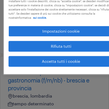
installare tutti i cookie descritti, clicca su "accetta cookie"; se desideri modificar
banconista (f/m/nb) esselunga
tue preferenze in materia di cookie, clicca su "impostazioni cookie"; se decidi di
brescia (bs)
accettare solo l'installazione dei cookie strettamente necessari, clicca su "rifiuta
tutti". Se desideri sapere di più sui cookie che utilizziamo consulta la
nostraInformativa
sui cookie.
brescia, lombardia
tempo determinato
Impostazioni cookie
23.200 € - 23.400 € annuale
5 agosto 2026
Rifiuta tutti
Accetta tutti i cookie
operational
addetto al reparto salumeria e
gastronomia (f/m/nb) - brescia e
provincia
brescia, lombardia
tempo determinato