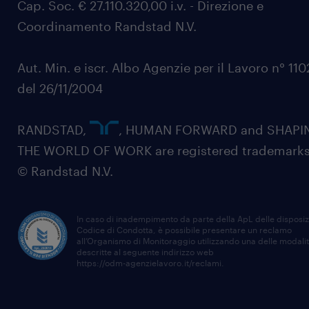
Cap. Soc. € 27.110.320,00 i.v. - Direzione e
Coordinamento Randstad N.V.
Aut. Min. e iscr. Albo Agenzie per il Lavoro n° 11
del 26/11/2004
RANDSTAD,
, HUMAN FORWARD and SHAPI
THE WORLD OF WORK are registered trademarks
© Randstad N.V.
In caso di inadempimento da parte della ApL delle disposiz
Codice di Condotta, è possibile presentare un reclamo
all’Organismo di Monitoraggio utilizzando una delle modali
descritte al seguente indirizzo web
https://odm-agenzielavoro.it/reclami
.