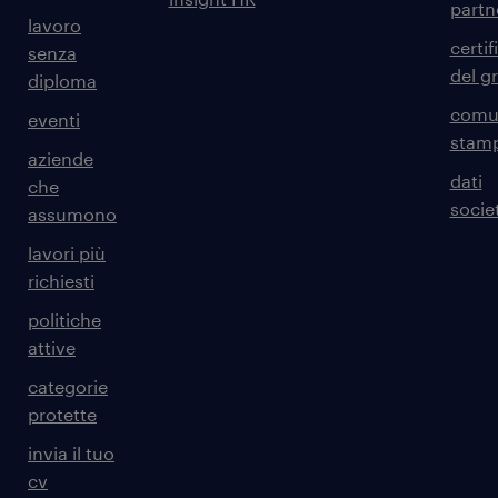
partn
lavoro
certif
senza
del g
diploma
comun
eventi
stam
aziende
dati
che
societ
assumono
lavori più
richiesti
politiche
attive
categorie
protette
invia il tuo
cv