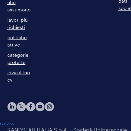
dati
che
societ
assumono
lavori più
richiesti
politiche
attive
categorie
protette
invia il tuo
cv
rustpilot
RANDSTAD ITALIA S.p.A. - Società Unipersonale