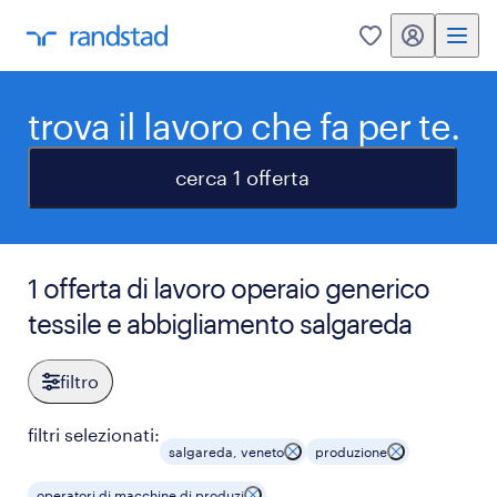
my randstad
0
trova il lavoro che fa per te.
cerca 1 offerta
1 offerta di lavoro operaio generico
tessile e abbigliamento salgareda
filtro
filtri selezionati:
salgareda, veneto
produzione
operatori di macchine di produzi