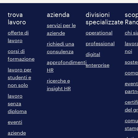
trova
azienda
divisioni
scop
lavoro
specializzate
Ran
servizi per le
offerte di
operational
chi s
aziende
lavoro
professional
lavor
richiedi una
corsi di
noi
consulenza
digital
formazione
sosten
approfondimenti
enterprise
lavoro per
HR
comp
studenti e
ricerche e
event
non solo
insight HR
partn
lavoro
certif
senza
del g
diploma
comun
eventi
stam
aziende