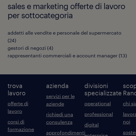
sales e marketing offerte di lavoro
per sottocategoria
addetti alle vendite e personale del supermercato
(
24
)
gestori di negozi
(
4
)
rappresentanti commerciali e account manager
(
13
)
trova
azienda
divisioni
scop
lavoro
specializzate
Ran
servizi per le
offerte di
operational
chi s
aziende
lavoro
professional
lavor
richiedi una
corsi di
noi
consulenza
digital
formazione
sosten
approfondimenti
enterprise