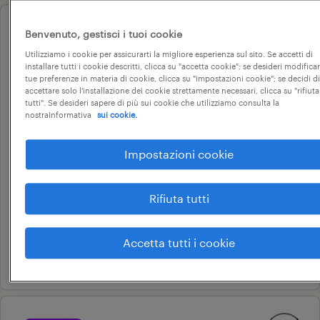
Benvenuto, gestisci i tuoi cookie
operational
addetto cassa ed allestimento -
Utilizziamo i cookie per assicurarti la migliore esperienza sul sito. Se accetti di
installare tutti i cookie descritti, clicca su "accetta cookie"; se desideri modificar
coop alleanza 3.0 - oderzo
tue preferenze in materia di cookie, clicca su "impostazioni cookie"; se decidi di
accettare solo l'installazione dei cookie strettamente necessari, clicca su "rifiuta
(m/f/nb)
tutti". Se desideri sapere di più sui cookie che utilizziamo consulta la
nostraInformativa
sui cookie.
Impostazioni cookie
oderzo, veneto
altre tipologie contrattuali
Rifiuta tutti
9 € - 10 € oraria
coop alleanza 3.0 societa' cooperativa
Accetta tutti i cookie
31 luglio 2026