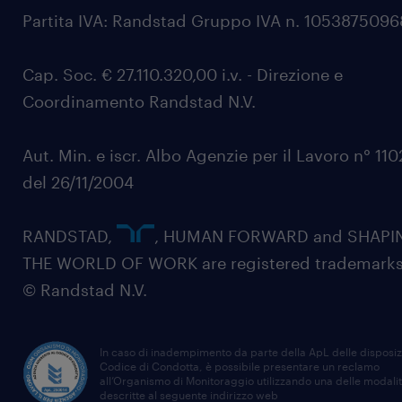
Partita IVA: Randstad Gruppo IVA n. 105387509
Cap. Soc. € 27.110.320,00 i.v. - Direzione e
Coordinamento Randstad N.V.
Aut. Min. e iscr. Albo Agenzie per il Lavoro n° 11
del 26/11/2004
RANDSTAD,
, HUMAN FORWARD and SHAPI
THE WORLD OF WORK are registered trademarks
© Randstad N.V.
In caso di inadempimento da parte della ApL delle disposiz
Codice di Condotta, è possibile presentare un reclamo
all’Organismo di Monitoraggio utilizzando una delle modali
descritte al seguente indirizzo web