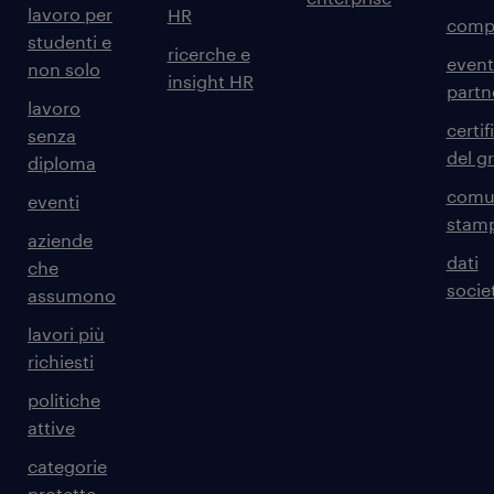
lavoro per
HR
comp
studenti e
ricerche e
event
non solo
insight HR
partn
lavoro
certif
senza
del g
diploma
comun
eventi
stam
aziende
dati
che
societ
assumono
lavori più
richiesti
politiche
attive
categorie
protette