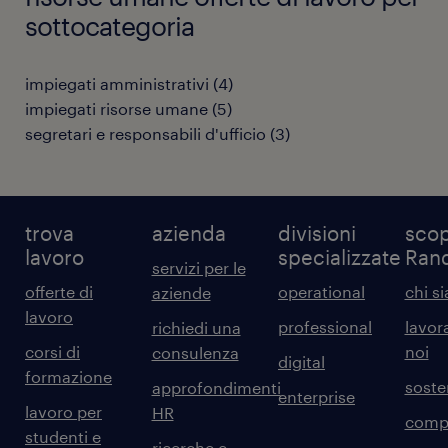
sottocategoria
impiegati amministrativi
(
4
)
impiegati risorse umane
(
5
)
segretari e responsabili d'ufficio
(
3
)
trova
azienda
divisioni
scop
lavoro
specializzate
Ran
servizi per le
offerte di
operational
chi s
aziende
lavoro
professional
lavor
richiedi una
corsi di
noi
consulenza
digital
formazione
sosten
approfondimenti
enterprise
lavoro per
HR
comp
studenti e
ricerche e