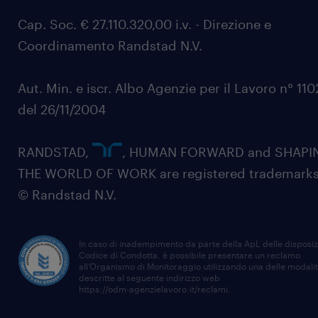
Cap. Soc. € 27.110.320,00 i.v. - Direzione e
Coordinamento Randstad N.V.
Aut. Min. e iscr. Albo Agenzie per il Lavoro n° 11
del 26/11/2004
RANDSTAD,
, HUMAN FORWARD and SHAPI
THE WORLD OF WORK are registered trademarks
© Randstad N.V.
In caso di inadempimento da parte della ApL delle disposiz
Codice di Condotta, è possibile presentare un reclamo
all’Organismo di Monitoraggio utilizzando una delle modali
descritte al seguente indirizzo web
https://odm-agenzielavoro.it/reclami
.