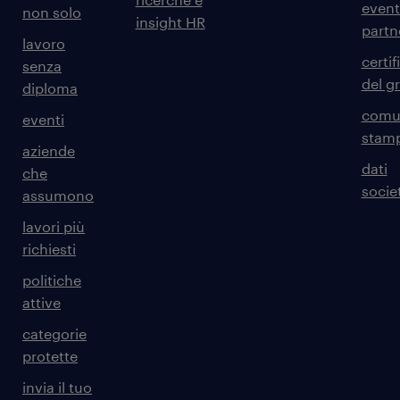
event
non solo
insight HR
partn
lavoro
certif
senza
del g
diploma
comun
eventi
stam
aziende
dati
che
societ
assumono
lavori più
richiesti
politiche
attive
categorie
protette
invia il tuo