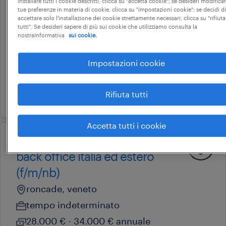
installare tutti i cookie descritti, clicca su "accetta cookie"; se desideri modificar
tue preferenze in materia di cookie, clicca su "impostazioni cookie"; se decidi di
professional
accettare solo l'installazione dei cookie strettamente necessari, clicca su "rifiuta
hr specialist stage (m/f/nb)
tutti". Se desideri sapere di più sui cookie che utilizziamo consulta la
nostraInformativa
sui cookie.
oderzo, veneto
stage e tirocini
Impostazioni cookie
22.000 € - 28.000 € annuale
Rifiuta tutti
23 giugno 2026
Accetta tutti i cookie
professional
back office italia ed estero
(f/m/nb)
roncade, veneto
tempo indeterminato
28.000 € - 34.000 € annuale