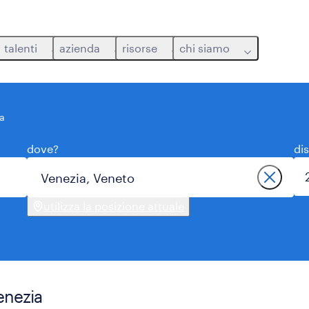
talenti
azienda
risorse
chi siamo
a
dove?
di
utilizza la posizione attuale
enezia