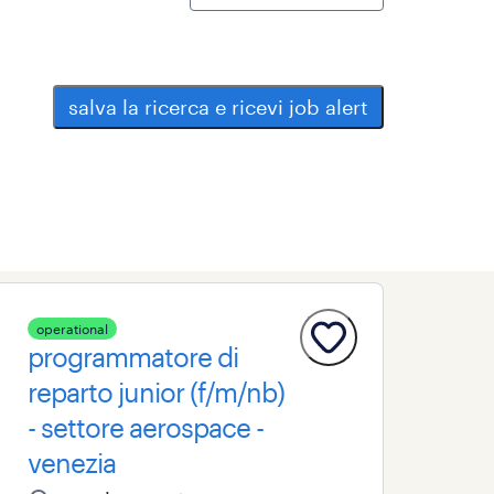
salva la ricerca e ricevi job alert
operational
programmatore di
reparto junior (f/m/nb)
- settore aerospace -
venezia