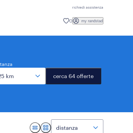
richiedi assistenza
0
my randstad
stanza
cerca 64 offerte