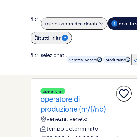
filtri
:
retribuzione desiderata
località
1
tutti i filtri
2
filtri selezionati:
c
venezia, veneto
produzione
operational
operatore di
produzione (m/f/nb)
venezia, veneto
tempo determinato