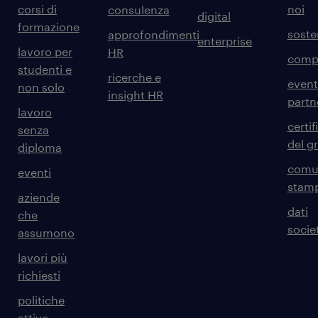
corsi di
noi
consulenza
digital
formazione
sosten
approfondimenti
enterprise
lavoro per
HR
comp
studenti e
ricerche e
event
non solo
insight HR
partn
lavoro
certif
senza
del g
diploma
comun
eventi
stam
aziende
dati
che
societ
assumono
lavori più
richiesti
politiche
attive